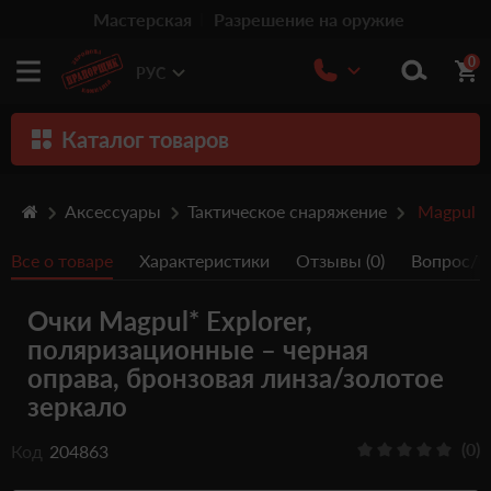
Мастерская
Разрешение на оружие
0
РУС
Каталог товаров
Оружие
Аксессуары
Тактическое снаряжение
Magpul
Патроны
Все о товаре
Характеристики
Отзывы (0)
Вопрос/От
Травматическое оружие
Очки Magpul* Explorer,
Пистолеты
поляризационные – черная
Оптика
оправа, бронзовая линза/золотое
зеркало
Тюнинг
Аксессуары
(0)
Код
204863
Релоадинг патронов