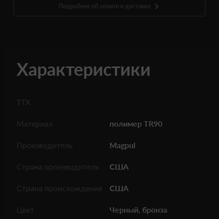
Подробнее об оплате и доставке
Характеристики
ТТХ
Материал
полимер TR90
Производитель
Magpul
Страна производитель
США
Страна происхождения
США
Цвет
Черный, бронза