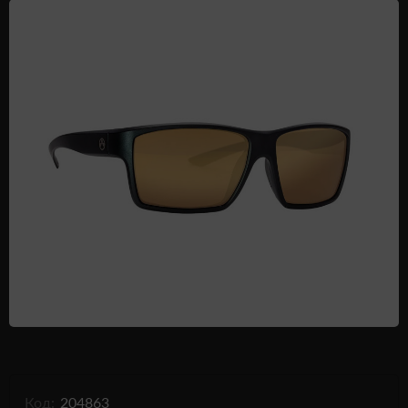
Одежда и обувь
Дроны (БПЛА)
Подарочные Сертификати
Код:
204863