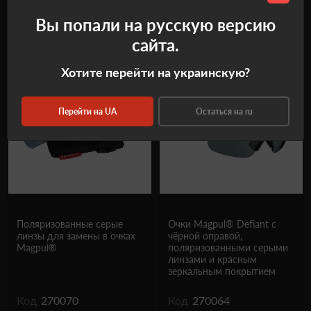
Вы попали на русскую версию
Рекомендуемые товары
сайта.
Хотите перейти на украинскую?
Перейти на UA
Остаться на ru
Поляризованные серые
Очки Magpul® Defiant с
линзы для замены в очках
чёрной оправой,
Magpul®
поляризованными серыми
линзами и красным
зеркальным покрытием
Код
270070
Код
270064