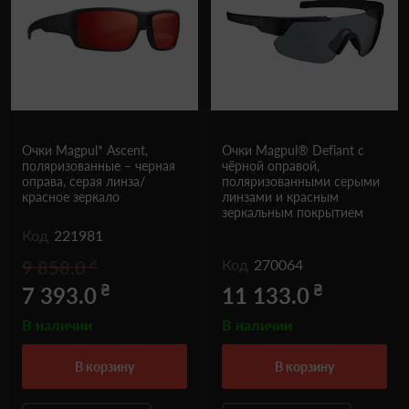
Очки Magpul* Ascent,
Очки Magpul® Defiant с
поляризованные – черная
чёрной оправой,
оправа, серая линза/
поляризованными серыми
красное зеркало
линзами и красным
зеркальным покрытием
Код
221981
₴
Код
270064
9 858.0
₴
₴
7 393.0
11 133.0
В наличии
В наличии
в корзину
в корзину