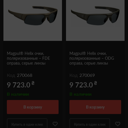
Magpul® Helix очки,
Magpul® Helix очки,
поляризованные – FDE
поляризованные – ODG
оправа, серые линзы
оправа, серые линзы
Код
270068
Код
270069
₴
₴
9 723.0
9 723.0
В наличии
В наличии
в корзину
в корзину
Купить в один клик
Купить в один клик