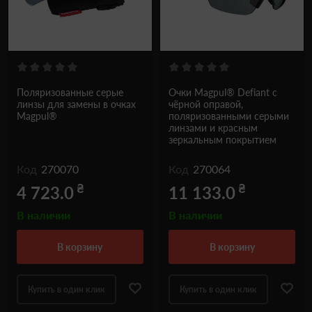
Поляризованные серые
Очки Magpul® Defiant с
линзы для замены в очках
чёрной оправой,
Magpul®
поляризованными серыми
линзами и красным
зеркальным покрытием
Код
270070
Код
270064
₴
₴
4 723.0
11 133.0
В наличии
В наличии
в корзину
в корзину
Купить в один клик
Купить в один клик