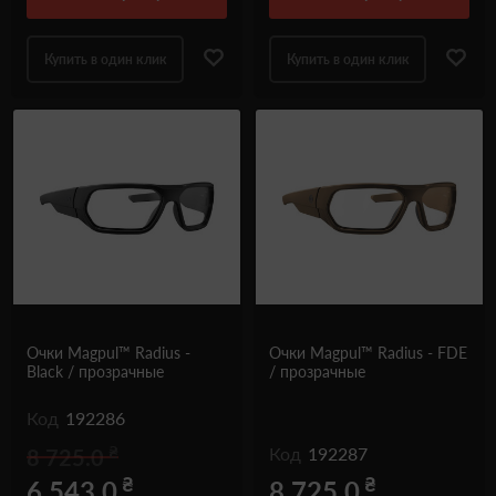
Купить в один клик
Купить в один клик
Oчки Magpul™ Radius -
Oчки Magpul™ Radius - FDE
Black / прозрачные
/ прозрачные
Код
192286
₴
Код
192287
8 725.0
₴
₴
6 543.0
8 725.0