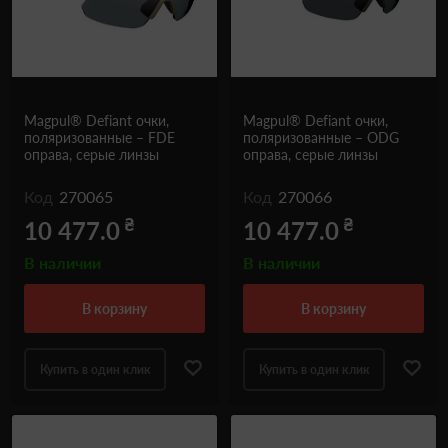
Одежда и обувь
Дроны (БПЛА)
Подарочные Сертификати
Magpul® Defiant очки,
Magpul® Defiant очки,
поляризованные – FDE
поляризованные – ODG
оправа, серые линзы
оправа, серые линзы
Код
270065
Код
270066
₴
₴
10 477.0
10 477.0
В наличии
В наличии
в корзину
в корзину
Купить в один клик
Купить в один клик