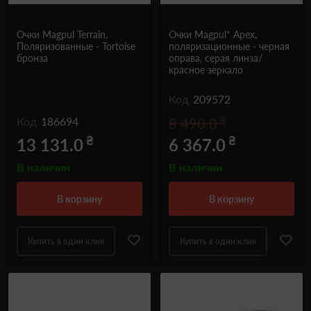
Очки Magpul Terrain,
Очки Magpul* Apex,
Поляризованные - Tortoise
поляризационные - черная
бронза
оправа, серая линза/
красное зеркало
Код
209572
₴
Код
186694
8 490.0
₴
₴
13 131.0
6 367.0
В наличии
В наличии
в корзину
в корзину
Купить в один клик
Купить в один клик