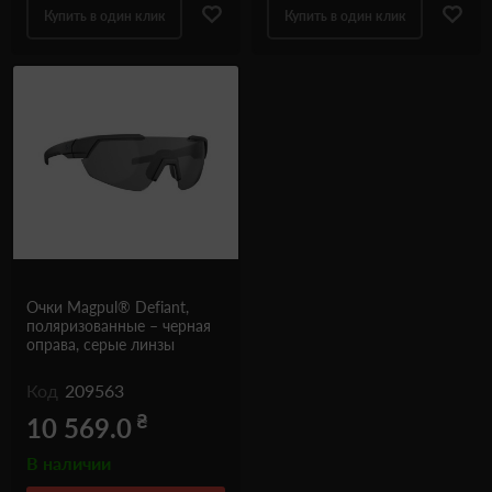
Купить в один клик
Купить в один клик
Очки Magpul® Defiant,
поляризованные – черная
оправа, серые линзы
Код
209563
₴
10 569.0
В наличии