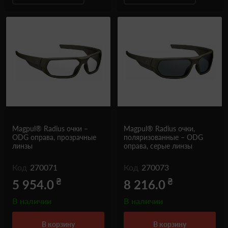
Magpul® Radius очки –
Magpul® Radius очки,
ODG оправа, прозрачные
поляризованные – ODG
линзы
оправа, серые линзы
Код
270071
Код
270073
₴
₴
5 954.0
8 216.0
В наличии
В наличии
в корзину
в корзину