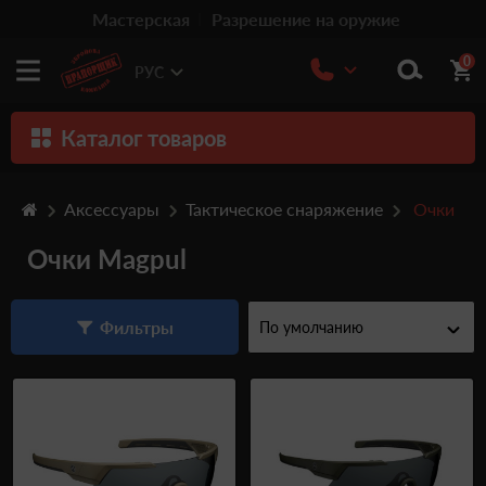
Мастерская
Разрешение на оружие
0
РУС
Каталог товаров
Оружие
Аксессуары
Тактическое снаряжение
Очки
Патроны
Очки Magpul
Травматическое оружие
Пистолеты
Фильтры
Оптика
Тюнинг
Аксессуары
Релоадинг патронов