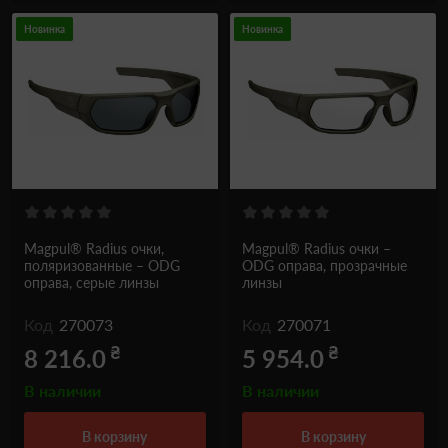
Новинка
Новинка
Magpul® Radius очки,
Magpul® Radius очки –
поляризованные – ODG
ODG оправа, прозрачные
оправа, серые линзы
линзы
Код
270073
Код
270071
₴
₴
8 216.0
5 954.0
В наличии
В наличии
в корзину
в корзину