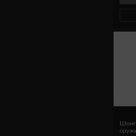
Шомпо
оружи