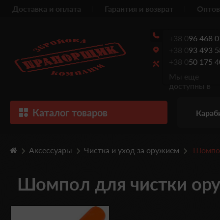
Доставка и оплата
Гарантия и возврат
Оптов
+38 0
96 468 0
+38 0
93 493 5
+38 0
50 175 4
Мы еще
доступны в
Каталог товаров
Караб
Аксессуары
Чистка и уход за оружием
Шомпо
Шомпол для чистки ору