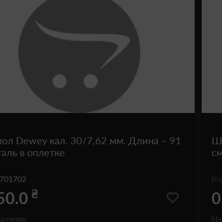
л Dewey кал. 30/7,62 мм. Длина – 91
Ш
таль в оплетке
см
701702
К
₴
50.0
0
наличии
Не