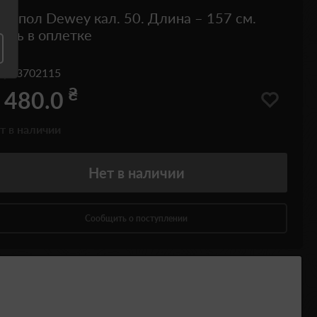
мпол Dewey кал. 50. Длина – 157 см.
аль в оплетке
од
23702115
₴
 480.0
т в наличии
Нет
в наличии
Сообщить о поступлении