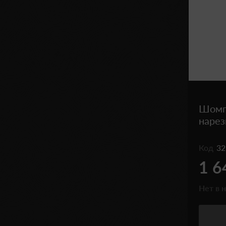
Шомпо
нарез
Код
32
1 6
Нет в 