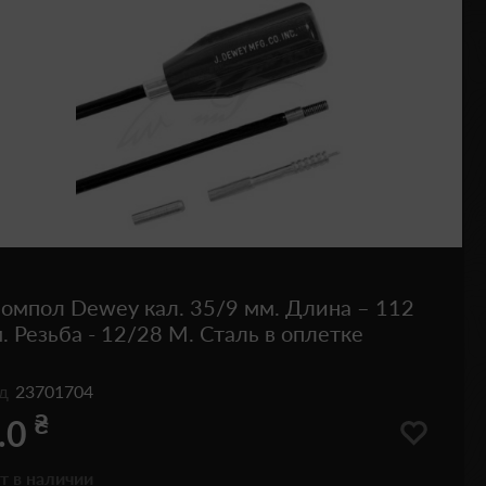
омпол Dewey кал. 35/9 мм. Длина – 112
. Резьба - 12/28 M. Сталь в оплетке
од
23701704
₴
.0
т в наличии