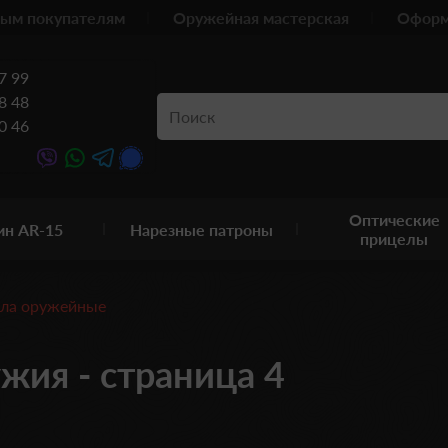
ым покупателям
Оружейная мастерская
Оформ
7 99
8 48
0 46
Оптические
ин AR-15
Нарезные патроны
прицелы
ла оружейные
жия - страница 4