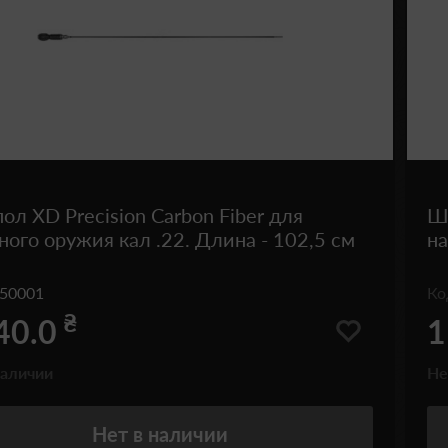
л XD Precision Carbon Fiber для
Шо
ного оружия кал .22. Длина - 102,5 см
на
50001
К
₴
40.0
1
наличии
Не
Нет
в наличии