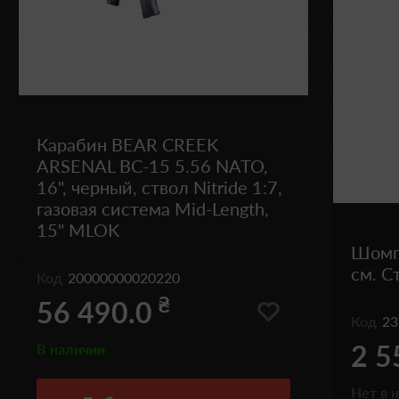
Карабин BEAR CREEK
ARSENAL BC-15 5.56 NATO,
16", черный, ствол Nitride 1:7,
газовая система Mid-Length,
15" MLOK
Шомпо
см. С
Код
20000000020220
₴
56 490.0
Код
23
2 5
В наличии
Нет в 