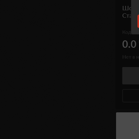
Шомпо
Сталь
Код
23
0.0
Нет в 