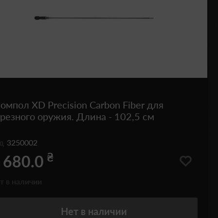
мпол XD Precision Carbon Fiber для
резного оружия. Длина - 102,5 см
од
3250002
₴
 680.0
т в наличии
Нет
в наличии