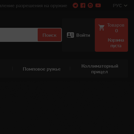
ление разрешения на оружие
РУС
Товаров
0
Поиск
Войти
Корзина
пуста
Коллиматорный
Помповое ружье
прицел