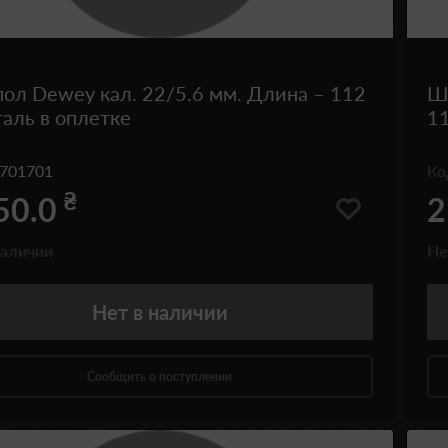
л Dewey кал. 22/5.6 мм. Длина – 112
Ш
таль в оплетке
11
701701
К
₴
50.0
2
наличии
Не
Нет
в наличии
Сообщить о поступлении