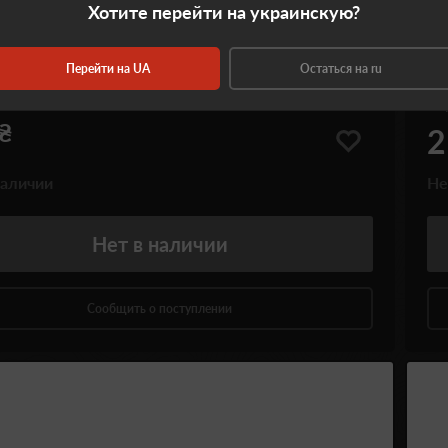
Хотите перейти на украинскую?
л Dewey кал. 50. Длина – 137 см.
Шо
 в оплетке
Ст
Перейти на UA
Остаться на ru
702114
К
₴
2
наличии
Не
Нет
в наличии
Сообщить о поступлении