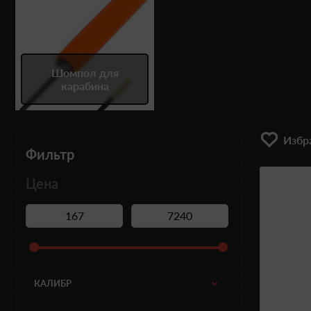
Шомпол для
карабина
Избра
Фильтр
Цена
КАЛИБР