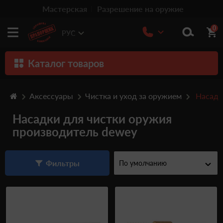
Мастерская
Разрешение на оружие
0
РУС
Каталог товаров
Оружие
Аксессуары
Чистка и уход за оружием
Насадк
Патроны
Насадки для чистки оружия
Травматическое оружие
производитель dewey
Пистолеты
Оптика
Фильтры
Тюнинг
Аксессуары
Релоадинг патронов