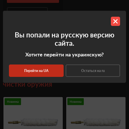
Купить в один клик
Вы попали на русскую версию
1
2
3
4
сайта.
Хотите перейти на украинскую?
Перейти на UA
Остаться на ru
Новинки в категории
Насадки для
чистки оружия
Новинка
Новинка