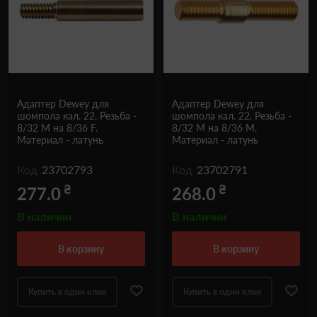
Одежда и обувь
Дроны (БПЛА)
Подарочные Сертификати
Адаптер Dewey для
Адаптер Dewey для
шомпола кал. 22. Резьба -
шомпола кал. 22. Резьба -
8/32 М на 8/36 F.
8/32 М на 8/36 М.
Материал - латунь
Материал - латунь
Код
23702793
Код
23702791
₴
₴
277.0
268.0
В наличии
В наличии
в корзину
в корзину
Купить в один клик
Купить в один клик