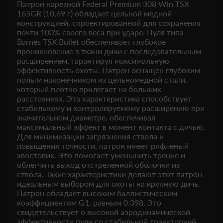
Патрон нарезной Federal Premium 308 Win TSX
165GR (10,69 г) обладает цельной медной
конструкцией, спроектированной для сохранения
почти 100% своего веса при ударе. Пуля типа
Barnes TSX Bullet обеспечивает глубокое
проникновение в ткани дичи с последовательным
расширением, гарантируя максимальную
эффективность охоты. Патрон оснащен глубоким
полым наконечником из цельномедной стали,
который плотно прилегает на больших
расстояниях. Эта характеристика способствует
стабильному и контролируемому расширению при
значительном диаметре, обеспечивая
максимальный эффект в момент контакта с дичью.
Для минимизации загрязнения ствола и
повышения точности, патрон имеет рифленый
хвостовик. Это помогает уменьшить трение и
облегчить выход отстреленной оболочки из
ствола. Такие характеристики делают этот патрон
идеальным выбором для охоты на крупную дичь.
Патрон обладает высоким баллистическим
коэффициентом G1, равным 0.398. Это
свидетельствует о высокой аэродинамической
эффективности пули со стабильной траекторией