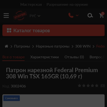
Мастерская
Разрешение на оружие
0
РУС
Каталог товаров
Оружие
Патроны
Нарезные патроны
308 WIN
Federa
Патроны
Все о товаре
Характеристики
Отзывы (0)
Вопрос/От
Травматическое оружие
Патрон нарезной Federal Premium
Пистолеты
308 Win TSX 165GR (10,69 г)
Оптика
(0)
Код
3002406
Тюнинг
Аксессуары
Самовывоз
Релоадинг патронов