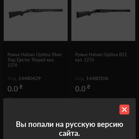
Ружье Hatsan Optima Silver
Ружье Hatsan Optima В12
Trap Ejector Triopad кал.
кал. 1276
1276
Код
14480429
Код
14480106
₴
₴
0.0
0.0
Нет в наличии
Нет в наличии
Нет
Нет
Вы попали на русскую версию
сайта.
Сообщить о
Сообщить о
поступлении
поступлении