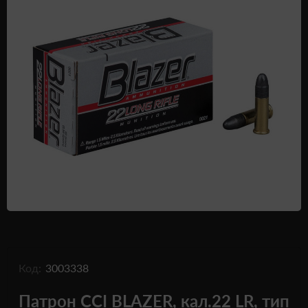
Одежда и обувь
Дроны (БПЛА)
Подарочные Сертификати
Код:
3003338
Патрон CCI BLAZER, кал.22 LR, тип