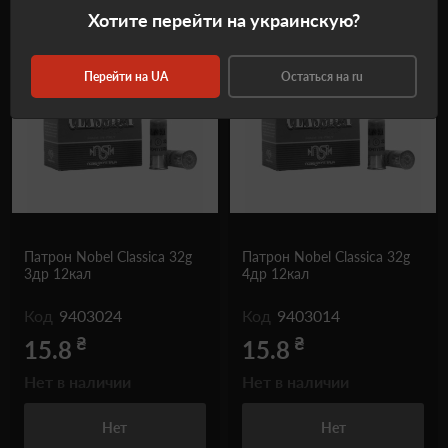
Хотите перейти на украинскую?
Самовывоз
Самовывоз
Перейти на UA
Остаться на ru
Патрон Nobel Classica 32g
Патрон Nobel Classica 32g
3др 12кал
4др 12кал
Код
9403024
Код
9403014
₴
₴
15.8
15.8
Нет в наличии
Нет в наличии
Нет
Нет