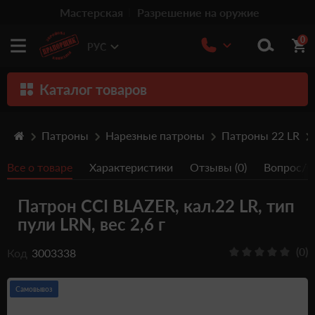
Мастерская
Разрешение на оружие
0
РУС
Каталог товаров
Оружие
Патроны
Нарезные патроны
Патроны 22 LR
Патроны
Все о товаре
Характеристики
Отзывы (0)
Вопрос/От
Травматическое оружие
Патрон CCI BLAZER, кал.22 LR, тип
Пистолеты
пули LRN, вес 2,6 г
Оптика
(0)
Код
3003338
Тюнинг
Аксессуары
Самовывоз
Релоадинг патронов