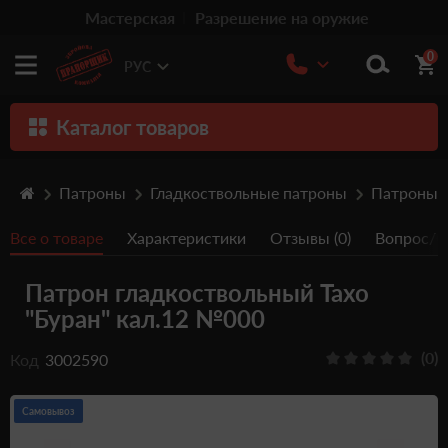
Мастерская
Разрешение на оружие
0
РУС
Каталог товаров
Оружие
Патроны
Гладкоствольные патроны
Патроны 1
Патроны
Все о товаре
Характеристики
Отзывы (0)
Вопрос/От
Травматическое оружие
Патрон гладкоствольный Тахо
Пистолеты
"Буран" кал.12 №000
Оптика
(0)
Код
3002590
Тюнинг
Аксессуары
Самовывоз
Релоадинг патронов