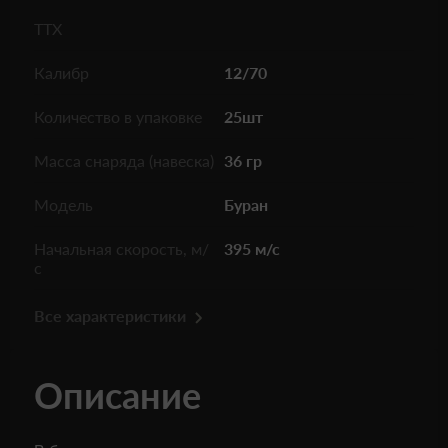
ТТХ
Калибр
12/70
Количество в упаковке
25шт
Масса снаряда (навеска)
36 гр
Модель
Буран
Начальная скорость, м/
395 м/с
с
Все характеристики
Описание