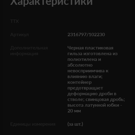
Характеристики
ТТХ
Артикул
2316797/102230
Дополнительная
Черная пластиковая
информация
гильза изготовлена из
полиэтилена и
абсолютно
невосприимчива к
влиянию влаги;
контейнер
предотвращает
деформацию дроби в
стволе; свинцовая дробь;
высота латунной юбки -
20 мм
Единицы измерения
(за шт.)