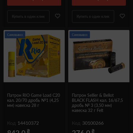
Купить в один клик
Купить в один клик
Самовывоз
Самовывоз
Патрон RIO Game Load C20
Патрон Sellier & Bellot
кал. 20/70 дробь №1 (4,25
BLACK FLASH кал. 16/67,5
мм) навеска 28 г
дробь № 3 (3,50 мм)
навеска 32 г Felt
Код
14410372
Код
30100266
₴
₴
842.0
276.0