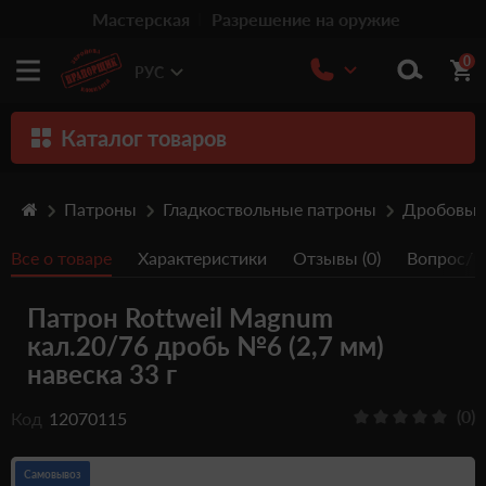
Мастерская
Разрешение на оружие
0
РУС
Каталог товаров
Оружие
Патроны
Гладкоствольные патроны
Дробовые
Патроны
Все о товаре
Характеристики
Отзывы (0)
Вопрос/От
Травматическое оружие
Патрон Rottweil Magnum
Пистолеты
кал.20/76 дробь №6 (2,7 мм)
Оптика
навеска 33 г
Тюнинг
(0)
Код
12070115
Аксессуары
Самовывоз
Релоадинг патронов