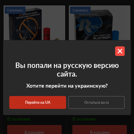
Самовывоз
Самовывоз
Вы попали на русскую версию
Патрон ТАХО Дрон Хантер
Патрон RIO Star Team EVO
сайта.
кал. 12/70 дробь № 3 (3,5
Platinum кал. 12/70 дробь
мм) + №5 (3 мм) навеска
№ 7.5 (2,4 мм) навеска 24 г
Хотите перейти на украинскую?
40 г
нач. скорость 380 м/с
Код
901749
Код
14410354
Перейти на UA
Остаться на ru
₴
₴
49.0
864.0
В наличии
В наличии
в корзину
в корзину