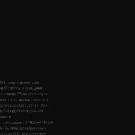
D31 предназначен для
r/Picatinny и оснащена
бъективом 25мм формирует
ный вынос зрачка сохраняет
рпуса соответствует IPX4,
лойная противотуманная
жности.
OA, комбинация 2MOA+44MOA,
MOA+56MOA для различных
 режим N.V., что упрощает