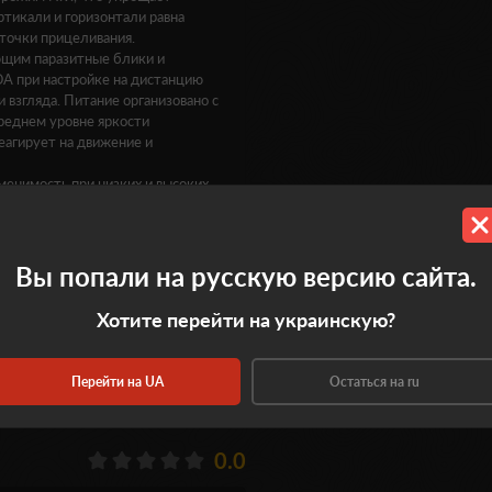
тикали и горизонтали равна
точки прицеливания.
щим паразитные блики и
A при настройке на дистанцию
взгляда. Питание организовано с
реднем уровне яркости
еагирует на движение и
енимость при низких и высоких
ает визуальное восприятие при
. Конструкция совместима с
х приспособлений AR-серии, что
й.
Вы попали на русскую версию сайта.
Хотите перейти на украинскую?
Перейти на UA
Остаться на ru
0.0