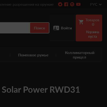
ление разрешения на оружие
РУС
Товаров
0
Поиск
Войти
Корзина
пуста
Коллиматорный
Помповое ружье
прицел
 Solar Power RWD31