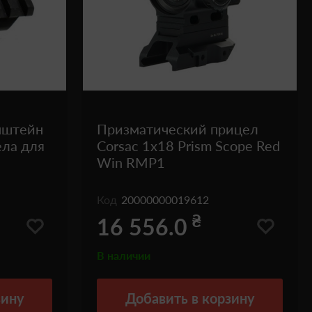
нштейн
Призматический прицел
ела для
Corsac 1x18 Prism Scope Red
Win RMP1
Код
20000000019612
₴
16 556.0
В наличии
зину
Добавить
в корзину