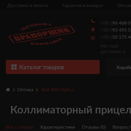
Доставка и оплата
Гарантия и возврат
Оптов
+38 0
96 468 0
+38 0
93 493 5
+38 0
50 175 4
Мы еще
доступны в
Каталог товаров
Караб
Оптика
Red Win Optics
Коллиматорный прицел 
Все о товаре
Характеристики
Отзывы (0)
Вопрос/