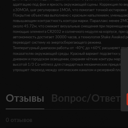
адаптацию под фон и яркость окружающей сцены. Коррекция по вер
±30MOA, шаг регулировки 1MOA, что помогает точной юстировке 
Покрытие объектива выполнено с красным напылением, уменьшаю
повышающим контрастность контура марки. Параллакс менее 2MO
около 45.72м, что снижает визуальные смещения при перемещении 
помощью элемента CR2032 и солнечного модуля на корпусе, при с
автономность достигает 30000 часов, а технология Shake Awaked р
переводит систему из энергосберегающего режима.
Температурный диапазон работы от -40℃ до +60℃ расширяет прим
показателях окружающей среды. Красный вариант подсветки улучш
дневном и городском освещении, сохраняя чёткие контуры маркера
высотой 1/3 Co-witness для стандартных механических прицельны
упрощает переход между оптическим каналом и резервной планко
Отзывы
Вопрос/Ответ
0 отзывов