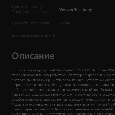
Диаметр колец/
Weaver/Picatinny
Посадочное место
Диаметр объектива
25 мм
Все характеристики
Описание
Коллиматорный прицел Red Win Mantis 1x25 MTR Solar Power RW
стрелковых комплексов формата AR-платформ с креплением Weave
быстросъёмной базой QD. Оптический канал с кратностью 1x и о
широкое поле восприятия без туннельного эффекта, а неограничен
стабильное положение головы при динамичных манёврах. Защита ко
конструкция выдерживает импульсную нагрузку до 800g’s, а двухс
обработка снижает запотевание при перепадах температуры и вла
Модель функционирует с четырьмя вариантами сетки: точка 2M
опция с перекрестием 56MOA, а также смешанная разметка 44
дистанционных задач. Подсветка имеет 8 уровней, включая ночной