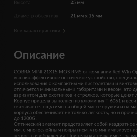
Высота
25 мм
Диаметр объектива
21 мм x 15 мм
Все характеристики
Описание
COBRA MINI 21X15 MOS RMS от компании Red Win Op
высокоэффективное оптическое устройство, специал
использования с компактными пистолетами и винтовк
отличается минимальными габаритами и весом, это д
вариантом для охотников и стрелков, которые ценят 
Корпус прицела выполнен из алюминия T-6061 и весит 
сказывается ощутимо на общей массе оружия и на ма
корпуса обеспечивает не только легкость, но и прочн
до 1200G.
Оптический элемент представляет собой квадратное 
мм, с многослойным покрытием, что минимизирует и
четкость изображения. Прицельная точка имеет разм