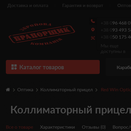
Доставка и оплата
Гарантия и возврат
Оптов
+38 0
96 468 0
+38 0
93 493 5
+38 0
50 175 4
Мы еще
доступны в
Каталог товаров
Караб
Оптика
Коллиматорный прицел
Red Win Opti
Коллиматорный прицел
Все о товаре
Характеристики
Отзывы (0)
Вопрос/