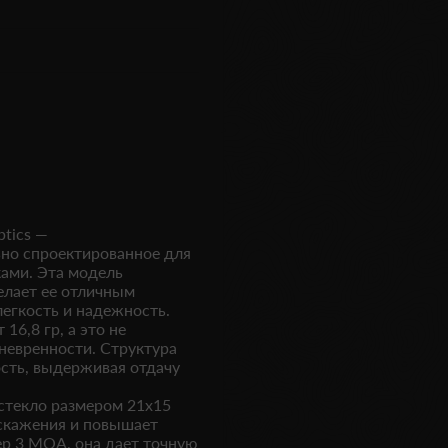
tics —
ьно спроектированное для
ами. Эта модель
елает ее отличным
легкость и надежность.
16,8 гр, а это не
невренности. Структура
ость, выдерживая отдачу
стекло размером 21x15
скажения и повышает
ер 3 MOA, она дает точную