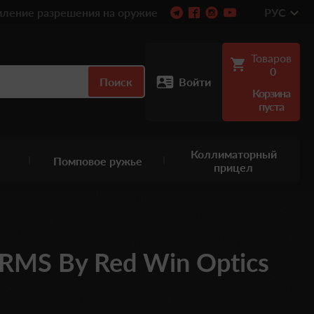
ление разрешения на оружие
РУС
Товаров
0
Поиск
Войти
Корзина
пуста
Коллиматорный
Помповое ружье
прицел
MS By Red Win Optics