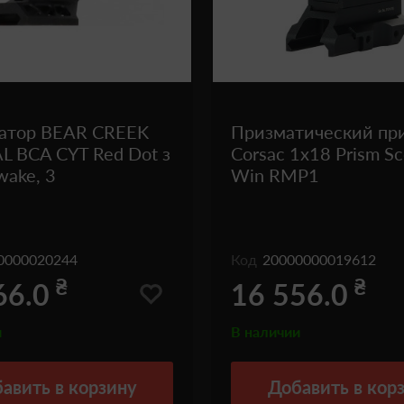
атор BEAR CREEK
Призматический пр
 BCA CYT Red Dot з
Corsac 1x18 Prism S
wake, 3
Win RMP1
0000020244
Код
20000000019612
₴
₴
66.0
16 556.0
и
В наличии
авить
в корзину
Добавить
в кор