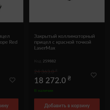
ицел
Закрытый коллиматорный
cope Red
прицел с красной точкой
LaserMax
Код
259882
₴
24 363.0
₴
18 272.0
В наличии
зину
Добавить
в корзину