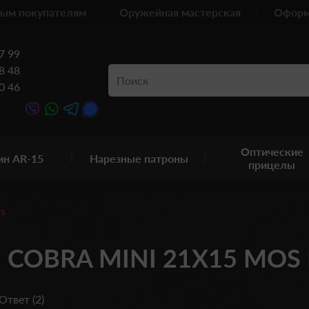
ым покупателям
Оружейная мастерская
Оформ
7 99
8 48
0 46
Оптические
ин AR-15
Нарезные патроны
прицелы
cs
 COBRA MINI 21X15 MOS R
Ответ (2)