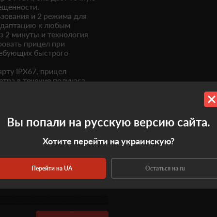
ещенности.
ьзования и 2 режима для
 адаптацию к любым
з 2 минуты и технология
овать прицел при
требующих быстрого
рту IPX67, прицел
тра в течение получаса,
ли. Также, модель имеет
сть даже при интенсивном
Вы попали на русскую версию сайта.
Хотите перейти на украинскую?
Перейти на UA
Остаться на ru
0.0