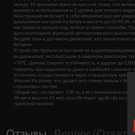
между 10 уровнями яркости красной точки, что включ
дневного использования и 2 уровня для ночного виде
Конструкция включает в себя механическую регулиро
диапазоном настроек по ветру и высоте до 60 MOA, ч
настраивать прицел под любые условия стрельбы. П
дополнительной функцией автоматического выключен
бездействия и датчиком движения, что значительно 
батареи.
Устройство прошло испытания на водонепроницаемос
выдерживает эксплуатацию в широком диапазоне тем
+70℃. Демонстрирует устойчивость к ударам до 1200
говорить про надежность даже в наиболее сложных к
Установка осуществляется через стандартную крепе
Weaver/Picatinny, что делает его совместимым с бо
стрелковых систем.
Общий вес составляет 128 гр, а его компактные разм
38 мм и высота 41 мм) способствуют удобству исполь
транспортировки.
Отзывы
Вопрос/Ответ