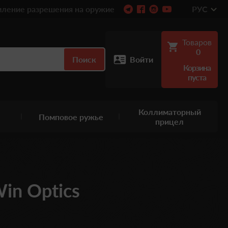
ление разрешения на оружие
РУС
Товаров
0
Поиск
Войти
Корзина
пуста
Коллиматорный
Помповое ружье
прицел
n Optics