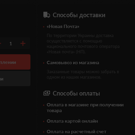
Способы доставки
«Новая Почта»
По территории Украины доставка
осуществляется с помощью
1
национального почтового оператора
«Новая почта» (НП).
уплении
Самовывоз из магазина
Заказанные товары можно забрать в
одном из наших магазинов.
ии
Способы оплаты
Оплата в магазине при получении
товара
Оплата картой онлайн
Оплата на расчетный счет