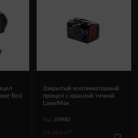
ицел
Закрытый коллиматорный
cope Red
прицел с красной точкой
LaserMax
Код
259882
₴
24 363.0