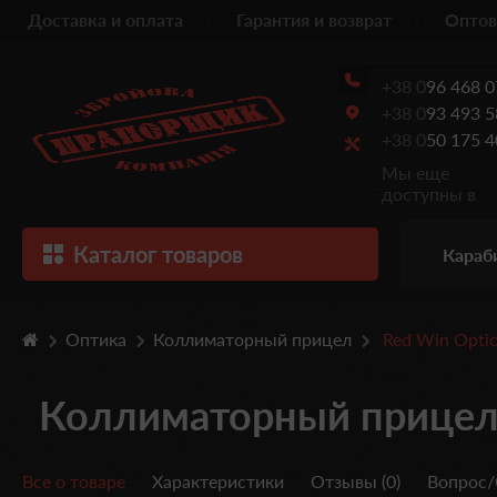
Доставка и оплата
Гарантия и возврат
Оптов
+38 0
96 468 0
+38 0
93 493 5
+38 0
50 175 4
Мы еще
доступны в
Каталог товаров
Караб
Оптика
Коллиматорный прицел
Red Win Opti
Коллиматорный прицел
Все о товаре
Характеристики
Отзывы (0)
Вопрос/