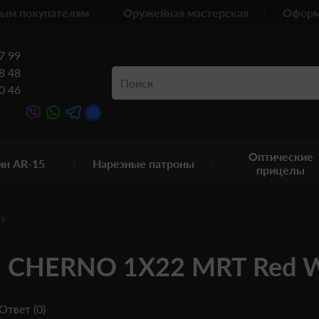
ым покупателям
Оружейная мастерская
Оформ
7 99
8 48
0 46
Оптические
ин AR-15
Нарезные патроны
прицелы
cs
 CHERNO 1X22 MRT Red Wi
Ответ (0)