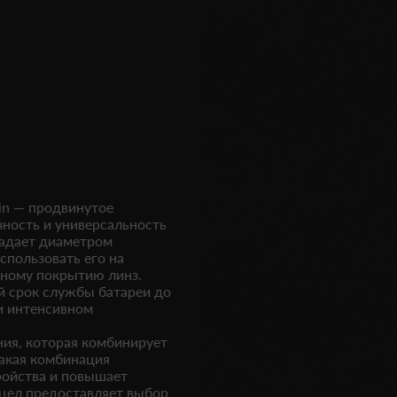
n — продвинутое
ность и универсальность
ладает диаметром
спользовать его на
йному покрытию линз.
й срок службы батареи до
ри интенсивном
ия, которая комбинирует
Такая комбинация
ройства и повышает
ицел предоставляет выбор