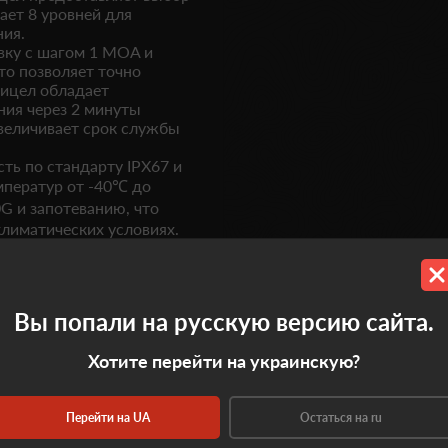
ает 8 уровней для
ния.
вку с шагом 1 MOA и
то позволяет точно
рицел обладает
ия через 2 минуты
увеличивает срок службы
ть по стандарту IPX67 и
ператур от -40℃ до
G и запотеванию, что
лиматических условиях.
жную систему
льшинством современных
еры (длина 64 мм, ширина
Вы попали на русскую версию сайта.
зования и легкости
Хотите перейти на украинскую?
Перейти на UA
Остаться на ru