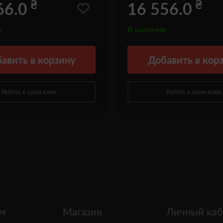
₴
₴
66.0
16 556.0
и
В наличии
авить
в корзину
Добавить
в кор
Купить в один клик
Купить в один клик
м
Магазин
Личный каб