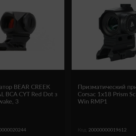
атор BEAR CREEK
Призматический пр
 BCA CYT Red Dot з
Corsac 1x18 Prism S
wake, 3
Win RMP1
0000020244
Код
20000000019612