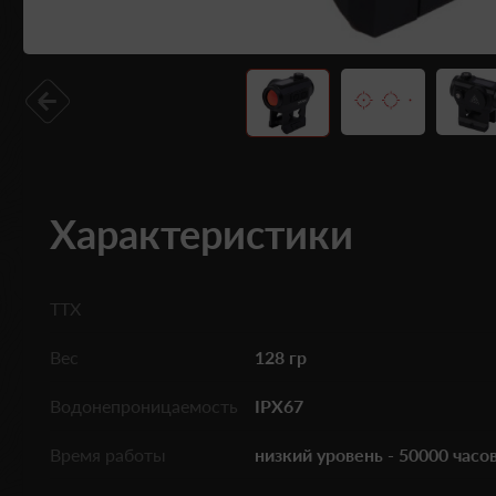
Характеристики
ТТХ
Вес
128 гр
Водонепроницаемость
IPX67
Время работы
низкий уровень - 50000 часо