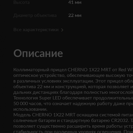
Высота
41 мм
Диаметр объектива
22 мм
Все характеристики
Описание
Коллиматорный прицел CHERNO 1X22 MRT от Red Wi
оптическое устройство, обеспечивающее высокую точ
в различных условиях эксплуатации. Этот прицел об
объектива 22 мм и конструкцией, которая позволяет и
дальних дистанциях благодаря полностью многосло
Технология Super LED обеспечивает продолжительны
50 000 часов, что означает надежную работу даже п
использовании.
Модель CHERNO 1X22 MRT оснащена системой питан
солнечные батареи и стандартную батарею CR2032. 
позволяет существенно расширить время работы уст
стабильность при различных уровнях освещения. Пр