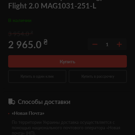
Flight 2.0 MAG1031-251-L
В наличии
₴
3 954.0
₴
2 965.0
1
Купить
Купить в один клик
Купить в рассрочку
Способы доставки
«Новая Почта»
По территории Украины доставка осуществляется с
помощью национального почтового оператора «Новая
почта» (НП).