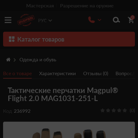
Мастерская
Разрешение на оружие
0
РУС
Каталог товаров
Оружие
Одежда и обувь
Патроны
Все о товаре
Характеристики
Отзывы (0)
Вопрос/От
Травматическое оружие
Тактические перчатки Magpul®
Пистолеты
Flight 2.0 MAG1031-251-L
Оптика
(0)
Код
236992
Тюнинг
Аксессуары
Релоадинг патронов