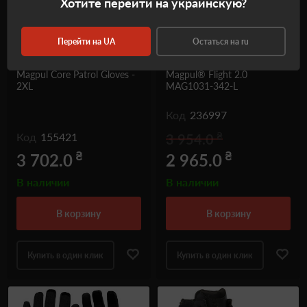
Хотите перейти на украинскую?
Перейти на UA
Остаться на ru
Тактические перчатки
Тактические перчатки
Magpul Core Patrol Gloves -
Magpul® Flight 2.0
2XL
MAG1031-342-L
Код
236997
₴
Код
155421
3 954.0
₴
₴
3 702.0
2 965.0
В наличии
В наличии
в корзину
в корзину
Купить в один клик
Купить в один клик