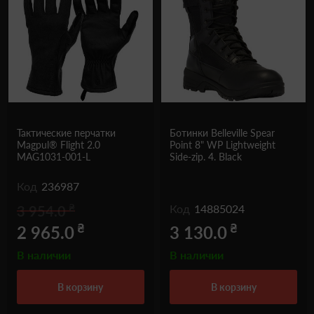
Тактические перчатки
Ботинки Belleville Spear
Magpul® Flight 2.0
Point 8" WP Lightweight
MAG1031-001-L
Side-zip. 4. Black
Код
236987
₴
Код
14885024
3 954.0
₴
₴
2 965.0
3 130.0
В наличии
В наличии
в корзину
в корзину