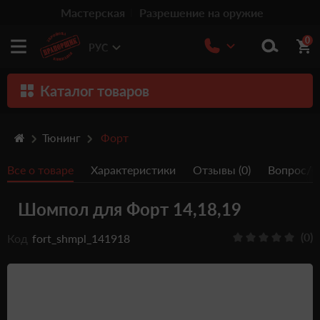
Мастерская
Разрешение на оружие
0
РУС
Каталог товаров
Оружие
Тюнинг
Форт
Патроны
Все о товаре
Характеристики
Отзывы (0)
Вопрос/От
Травматическое оружие
Шомпол для Форт 14,18,19
Пистолеты
Оптика
(0)
Код
fort_shmpl_141918
Тюнинг
Аксессуары
Релоадинг патронов