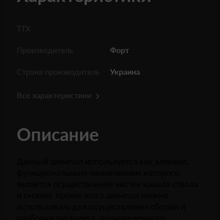
ТТХ
Производитель
Форт
Страна производитель
Украина
Все характеристики
Описание
Данный шомпол используется как элемент,
функциональным назначением которого
является осуществление чистки канала ствола
и смазки. Кроме этого шомпол можно
использовать для осуществления сборки и
разборки пистолета, произведенного