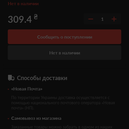
Нет в наличии
₴
309.4
1
Сообщить о поступлении
Нет в наличии
Способы доставки
«Новая Почта»
По территории Украины доставка осуществляется с
помощью национального почтового оператора «Новая
почта» (НП).
Самовывоз из магазина
Заказанные товары можно забрать в одном из наших