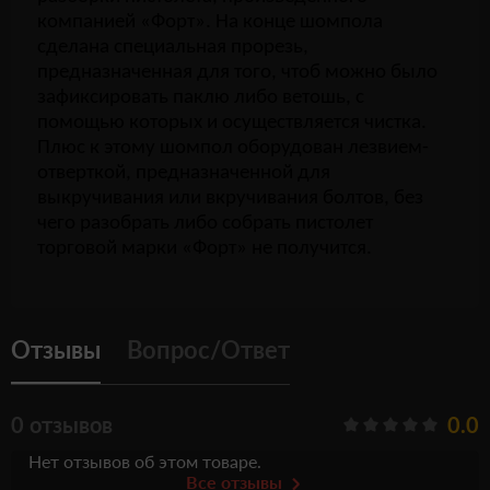
компанией «Форт». На конце шомпола
сделана специальная прорезь,
предназначенная для того, чтоб можно было
зафиксировать паклю либо ветошь, с
помощью которых и осуществляется чистка.
Плюс к этому шомпол оборудован лезвием-
отверткой, предназначенной для
выкручивания или вкручивания болтов, без
чего разобрать либо собрать пистолет
торговой марки «Форт» не получится.
Отзывы
Вопрос/Ответ
0 отзывов
0.0
Нет отзывов об этом товаре.
Все отзывы