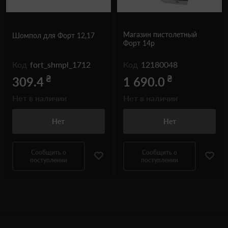
Магазин пистолетный
Шомпол для Форт 12,17
Форт 14р
Код
fort_shmpl_1712
Код
12180048
₴
₴
309.4
1 690.0
Нет в наличии
Нет в наличии
Нет
Нет
Сообщить о
Сообщить о
поступлении
поступлении