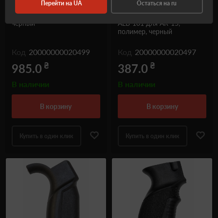
Перейти на UA
Остаться на ru
АК-47/АК-74 Цевье модель
Пистолетная рукоятка
ALB-200 A, полимер,
Бобровый Хвост модель
черный
ALB-101 для AR-15,
полимер, черный
Код
20000000020499
Код
20000000020497
₴
₴
985.0
387.0
В наличии
В наличии
в корзину
в корзину
Купить в один клик
Купить в один клик