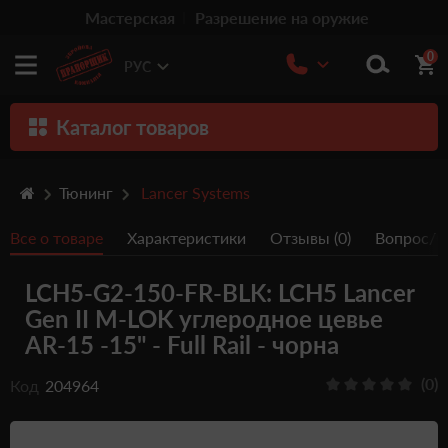
Мастерская
Разрешение на оружие
0
РУС
Каталог товаров
Оружие
Тюнинг
Lancer Systems
Патроны
Все о товаре
Характеристики
Отзывы (0)
Вопрос/От
Травматическое оружие
LCH5-G2-150-FR-BLK: LCH5 Lancer
Пистолеты
Gen II M-LOK углеродное цевье
Оптика
AR-15 -15" - Full Rail - чорна
Тюнинг
(0)
Код
204964
Аксессуары
Релоадинг патронов