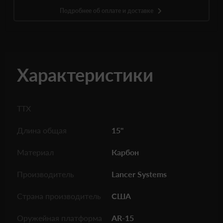
Подробнее об оплате и доставке
Характеристики
ТТХ
Длина общая
15"
Материал
Карбон
Производитель
Lancer Systems
Страна производитель
США
Оружейная платформа
AR-15