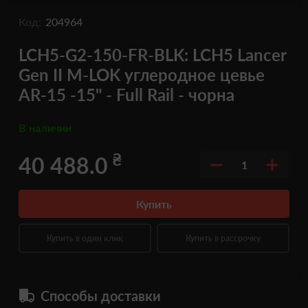
Код:
204964
LCH5-G2-150-FR-BLK: LCH5 Lancer
Gen II M-LOK углеродное цевье
AR-15 -15" - Full Rail - чорна
В наличии
₴
40 488.0
1
Купить
Купить в один клик
Купить в рассрочку
Способы доставки