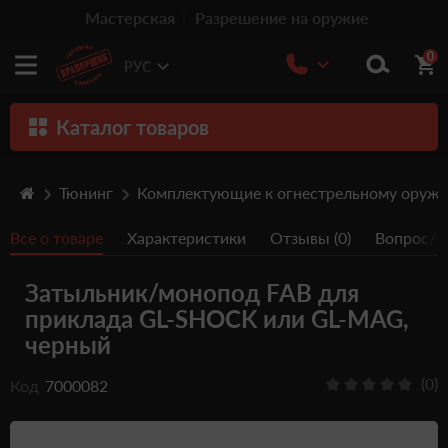
Мастерская
Разрешение на оружие
0
РУС
Каталог товаров
Оружие
Тюнинг
Комплектующие к огнестрельному оруж
Патроны
Все о товаре
Характеристики
Отзывы (0)
Вопрос/От
Травматическое оружие
Затыльник/монопод FAB для
Пистолеты
приклада GL-SHOCK или GL-MAG,
Оптика
черный
Тюнинг
(0)
Код
7000082
Аксессуары
Релоадинг патронов