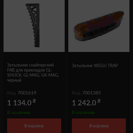
Затыльник снайперский
Затыльник WEGU TRAP
FAB для прикладов GL-
SHOCK, GL-MAG, GK-MAG,
черный
Код
7001619
Код
7001385
₴
₴
1 134.0
1 242.0
В наличии
В наличии
в корзину
в корзину