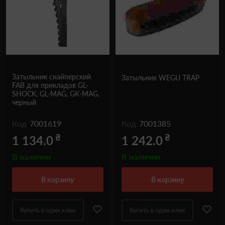
Затыльник снайперский
Затыльник WEGU TRAP
FAB для прикладов GL-
SHOCK, GL-MAG, GK-MAG,
черный
Код
7001619
Код
7001385
₴
₴
1 134.0
1 242.0
В наличии
В наличии
в корзину
в корзину
Купить в один клик
Купить в один клик