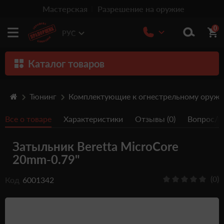
Мастерская
Разрешение на оружие
0
РУС
Каталог товаров
Оружие
Тюнинг
Комплектующие к огнестрельному оруж
Патроны
Все о товаре
Характеристики
Отзывы (0)
Вопрос/От
Травматическое оружие
Затыльник Beretta MicroCore
Пистолеты
20mm-0.79"
Оптика
(0)
Код
6001342
Тюнинг
Аксессуары
Релоадинг патронов