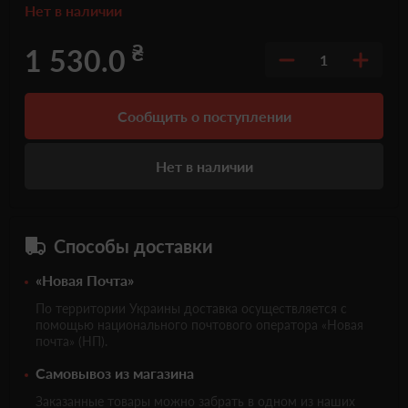
Нет в наличии
₴
1 530.0
1
Сообщить о поступлении
Нет в наличии
Способы доставки
«Новая Почта»
По территории Украины доставка осуществляется с
помощью национального почтового оператора «Новая
почта» (НП).
Самовывоз из магазина
Заказанные товары можно забрать в одном из наших