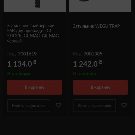
Затыльник снайперский
Затыльник WEGU TRAP
FAB для прикладов GL-
SHOCK, GL-MAG, GK-MAG,
черный
Код
7001619
Код
7001385
₴
₴
1 134.0
1 242.0
В наличии
В наличии
в корзину
в корзину
Купить в один клик
Купить в один клик