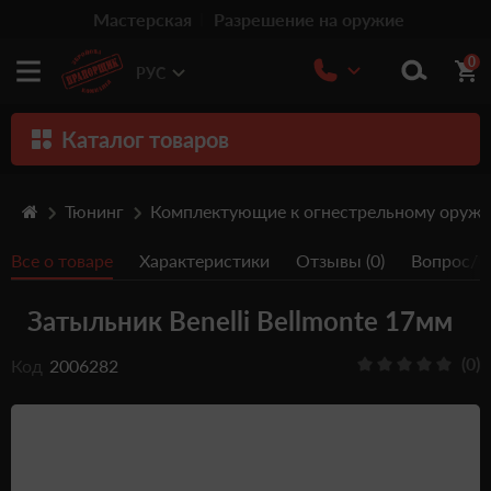
Мастерская
Разрешение на оружие
0
РУС
Каталог товаров
Оружие
Тюнинг
Комплектующие к огнестрельному оруж
Патроны
Все о товаре
Характеристики
Отзывы (0)
Вопрос/От
Травматическое оружие
Затыльник Benelli Bellmonte 17мм
Пистолеты
Оптика
(0)
Код
2006282
Тюнинг
Аксессуары
Релоадинг патронов