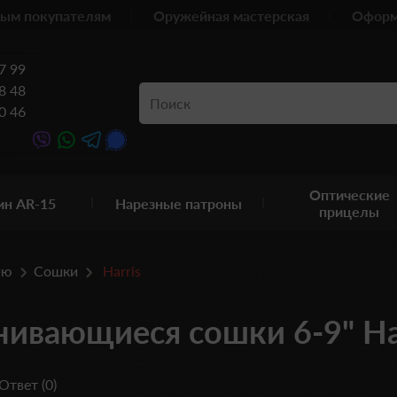
ым покупателям
Оружейная мастерская
Оформ
7 99
8 48
0 46
Оптические
ин AR-15
Нарезные патроны
прицелы
ию
Сошки
Harris
ивающиеся сошки 6-9" Ha
Ответ (0)