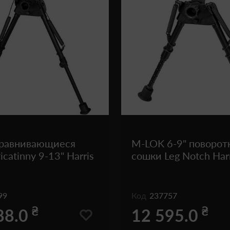
равнивающиеся
M-LOK 6-9" поворот
catinny 9-13" Harris
сошки Leg Notch Harr
99
Код
237757
₴
₴
88.0
12 595.0