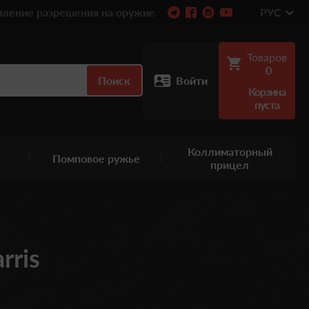
ление разрешения на оружие
РУС
Товаров
0
Поиск
Войти
Корзина
пуста
Коллиматорный
Помповое ружье
прицел
rris