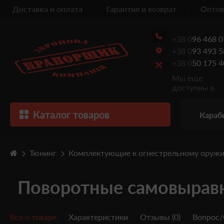
Доставка и оплата
Гарантия и возврат
Оптов
+38 0
96 468 0
+38 0
93 493 5
+38 0
50 175 4
Мы еще
доступны в
Каталог товаров
Караб
Тюнинг
Комплектующие к огнестрельному оруж
Поворотные самовыравн
Все о товаре
Характеристики
Отзывы (0)
Вопрос/