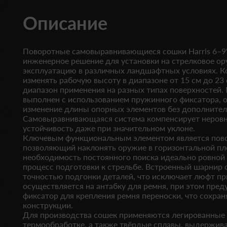
Описание
Поворотные самовыравнивающиеся сошки Harris 6–9
инженерное решение для установки на стрелковое ор
эксплуатацию в различных ландшафтных условиях. К
изменять рабочую высоту в диапазоне от 15 см до 23 
диапазон применения на разных типах поверхностей.
выполнен с использованием пружинного фиксатора,
изменение длины опорных элементов без дополнител
Самовыравнивающаяся система компенсирует неровн
устойчивость даже при значительном уклоне.
Ключевым функциональным элементом является пово
позволяющий наклонять оружие в горизонтальной пл
необходимость постоянного поиска идеально ровной 
процесс подготовки к стрельбе. Встроенный шарнир 
точностью подгонки деталей, что исключает люфт при
осуществляется на антабку для ремня, при этом пре
фиксатор для крепления ремня переноски, что сохран
конструкции.
Для производства сошек применяются легированные 
термообработке, а также твёрдые сплавы, выдержи