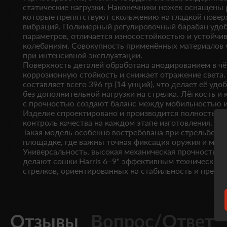
статические нагрузки. Наконечники ножек оснащены 
которые препятствуют скольжению на гладкой повер
вибраций. Полимерный регулировочный барабан удоб
параметров, отличается износостойкостью и устойчи
колебаниям. Совокупность применённых материалов 
при интенсивной эксплуатации.
Поверхность деталей обработана анодированием в чё
коррозионную стойкость и снижает отражение света.
составляет всего 396 гр (14 унций), что делает её уд
без дополнительной нагрузки на стрелка. Лёгкость и 
с прочностью создают баланс между мобильностью и
Изделие спроектировано и производится полностью 
контроль качества на каждом этапе изготовления.
Такая модель особенно востребована при стрельбе с 
площадке, где важны точная фиксация оружия и мин
Универсальность, высокая механическая прочность и 
делают сошки Harris 6–9" эффективным техническим
стрелков, ориентированных на стабильность и предск
Отзывы
Вопрос/Ответ