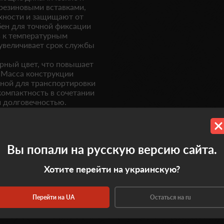
резиновыми вставками,
хности и защищают от
ен для точной фиксации
в к температурным
увеличивает срок службы
рный цвет, что повышает
 Масса конструкции
обной для транспортировки
компактность в сочетании
 долговечностью.
в США, что подчёркивает
упора на столе или ровной
имальные колебания.
Вы попали на русскую версию сайта.
адаптация к рельефу
 инструментом для
Хотите перейти на украинскую?
азуемость результата.
Перейти на UA
Остаться на ru