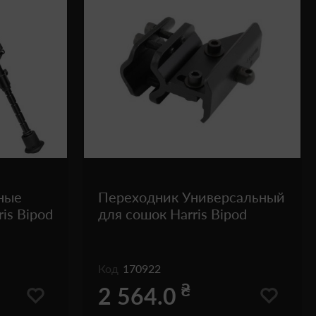
ные
Переходник Универсальный
is Bipod
для сошок Harris Bipod
Код
170922
₴
2 564.0