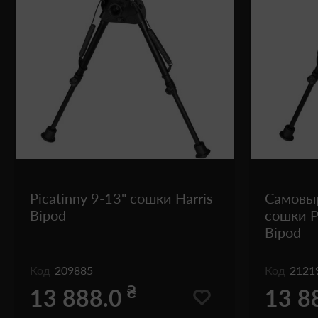
Picatinny 9-13" сошки Harris
Самовы
Bipod
сошки Pi
Bipod
Код
209885
Код
2121
₴
13 888.0
13 8