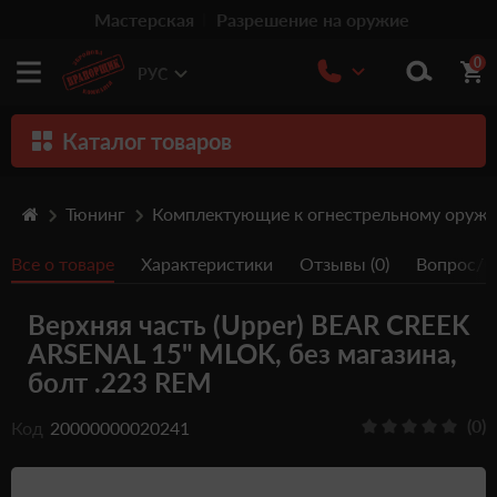
Мастерская
Разрешение на оружие
0
РУС
Каталог товаров
Оружие
Тюнинг
Комплектующие к огнестрельному оруж
Патроны
Все о товаре
Характеристики
Отзывы (0)
Вопрос/От
Травматическое оружие
Верхняя часть (Upper) BEAR CREEK
Пистолеты
ARSENAL 15" MLOK, без магазина,
Оптика
болт .223 REM
Тюнинг
(0)
Код
20000000020241
Аксессуары
Релоадинг патронов