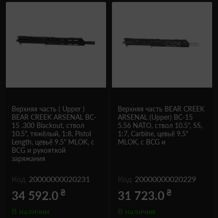
Верхняя часть ( Upper )
Верхняя часть BEAR CREEK
BEAR CREEK ARSENAL BC-
ARSENAL (Upper) BC-15
15 .300 Blackout, ствол
5.56 NATO, ствол 10.5", SS,
10.5", тяжёлый, 1:8, Pistol
1:7, Carbine, цевьё 9.5"
Length, цевьё 9.5" MLOK, с
MLOK, с BCG и
BCG и рукояткой
заряжания
Код
20000000020231
Код
20000000020229
₴
₴
34 592.0
31 723.0
В наличии
В наличии