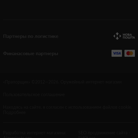
Партнеры по логистике
Финанасовые партнеры
«Прапорщик» ©2012—
2026
. Оружейный интернет-магазин
Пользовательское соглашение
Находясь на сайте, я согласен с использованием файлов cookie.
Подробнее
Разработка интернет-магазина:
SEO продвижение сайта
-
Airprojects.pro
EcKit.org