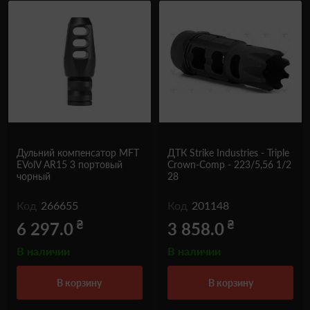
Дульний компенсатор MFT
ДТК Strike Industries - Triple
EVolV AR15 3 портовый
Crown-Comp - 223/5,56 1/2
чорный
28
Код
266655
Код
201148
₴
₴
6 297.0
3 858.0
В наличии
В наличии
в корзину
в корзину