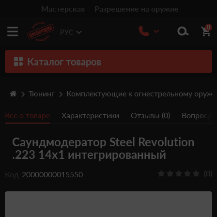
Мастерская
Разрешение на оружие
0
РУС
Каталог товаров
Оружие
Тюнинг
Комплектующие к огнестрельному оруж
Патроны
Все о товаре
Характеристики
Отзывы (0)
Вопрос/От
Травматическое оружие
Саундмодератор Steel Revolution
Пистолеты
.223 14х1 интегрированный
Оптика
(0)
Код
20000000015550
Тюнинг
Аксессуары
Релоадинг патронов