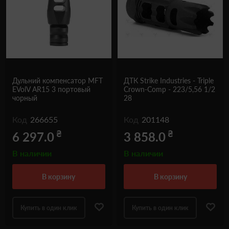
Дульний компенсатор MFT
ДТК Strike Industries - Triple
EVolV AR15 3 портовый
Crown-Comp - 223/5,56 1/2
чорный
28
Код
266655
Код
201148
₴
₴
6 297.0
3 858.0
В наличии
В наличии
в корзину
в корзину
Купить в один клик
Купить в один клик