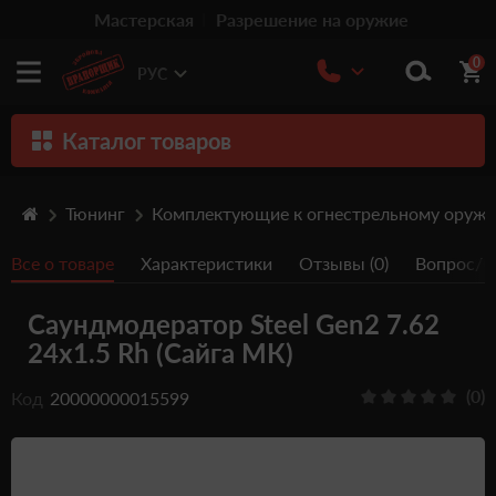
Мастерская
Разрешение на оружие
0
РУС
Каталог товаров
Оружие
Тюнинг
Комплектующие к огнестрельному оруж
Патроны
Все о товаре
Характеристики
Отзывы (0)
Вопрос/От
Травматическое оружие
Саундмодератор Steel Gen2 7.62
Пистолеты
24x1.5 Rh (Сайга МК)
Оптика
(0)
Код
20000000015599
Тюнинг
Аксессуары
Релоадинг патронов