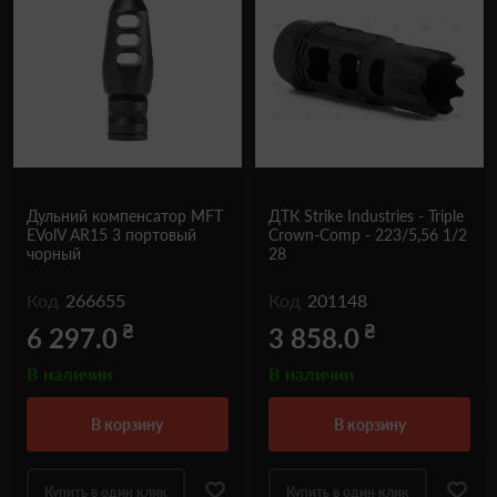
Дульний компенсатор MFT
ДТК Strike Industries - Triple
EVolV AR15 3 портовый
Crown-Comp - 223/5,56 1/2
чорный
28
Код
266655
Код
201148
₴
₴
6 297.0
3 858.0
В наличии
В наличии
в корзину
в корзину
Купить в один клик
Купить в один клик