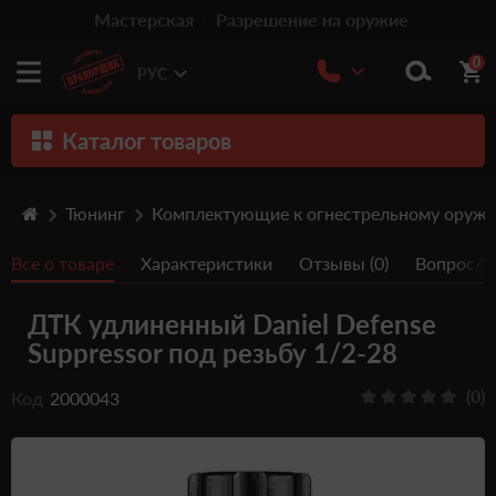
Мастерская
Разрешение на оружие
0
РУС
Каталог товаров
Оружие
Тюнинг
Комплектующие к огнестрельному оруж
Патроны
Все о товаре
Характеристики
Отзывы (0)
Вопрос/От
Травматическое оружие
ДТК удлиненный Daniel Defense
Пистолеты
Suppressor под резьбу 1/2-28
Оптика
(0)
Код
2000043
Тюнинг
Аксессуары
Релоадинг патронов