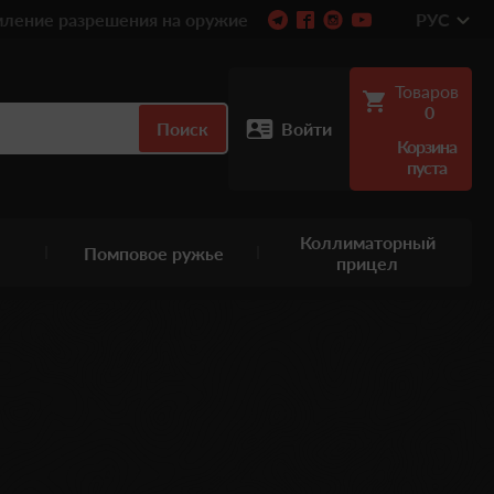
ление разрешения на оружие
РУС
Товаров
0
Поиск
Войти
Корзина
пуста
Коллиматорный
Помповое ружье
прицел