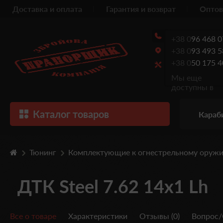
Доставка и оплата
Гарантия и возврат
Оптов
+38 0
96 468 0
+38 0
93 493 5
+38 0
50 175 4
Мы еще
доступны в
Каталог товаров
Караб
Тюнинг
Комплектующие к огнестрельному оруж
ДТК Steel 7.62 14x1 Lh
Все о товаре
Характеристики
Отзывы (0)
Вопрос/