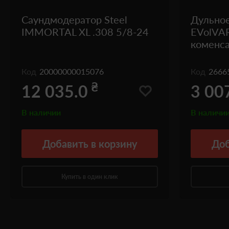
Саундмодератор Steel
Дульное
IMMORTAL ХL .308 5/8-24
EVolVA
коменса
Код
20000000015076
Код
2666
₴
12 035.0
3 00
В наличии
В наличи
Добавить
в корзину
Доб
Купить в один клик