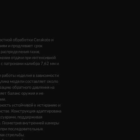
остной обработки Cerakote и
иям и продлевает срок
распределения газов,
жения отдачи при интенсивной
с патронами калибра 7,62 мм и
 работы изделия в зависимости
 Длина модели составляет около
изацию обратного давления на
няет баланс оружия и не
ии.
ность устойчивой к истиранию и
нстве. Конструкция адаптирована
ссуарами, поддерживая
. Геометрия внутренней камеры
 при последовательных
мах стрельбы.