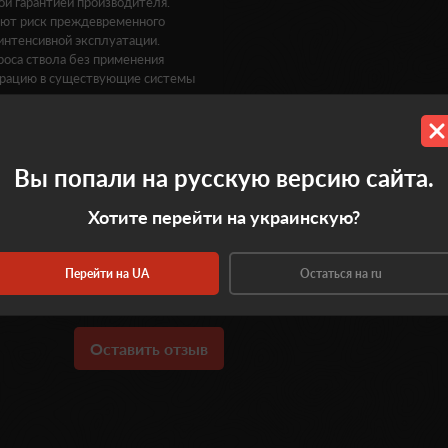
й гарантией производителя.
ают риск преждевременного
интенсивной эксплуатации.
оса ствола без применения
еграцию в существующие системы
Вы попали на русскую версию сайта.
Хотите перейти на украинскую?
0.0
Перейти на UA
Остаться на ru
Оставить отзыв