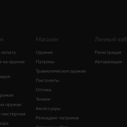
м
Магазин
Личный каб
 оплата
Оружие
Регистрация
е на оружие
Патроны
Авторизация
Травматическое оружие
кидок
Пистолеты
Оптика
оружия
Тюнинг
 на оружие
Аксессуары
 мастерская
Релоадинг патронов
вара
Одежда и обувь