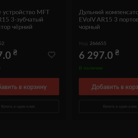
 устройство MFT
Дульний компенсат
R15 3-зубчатый
EVolV AR15 3 порто
тор чёрний
чорный
52
Код
266655
₴
₴
7.0
6 297.0
и
В наличии
авить
в корзину
Добавить
в кор
Купить в один клик
Купить в один клик