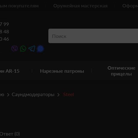
ым покупателям
Оружейная мастерская
Оформ
7 99
8 48
0 46
Оптические
ин AR-15
Нарезные патроны
прицелы
ию
Саундмодераторы
Steel
Ответ (0)