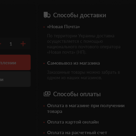
Способы доставки
«Новая Почта»
По территории Украины доставка
осуществляется с помощью
1
национального почтового оператора
«Новая почта» (НП).
уплении
Самовывоз из магазина
Заказанные товары можно забрать в
одном из наших магазинов.
ии
Способы оплаты
Оплата в магазине при получении
товара
Оплата картой онлайн
Оплата на расчетный счет