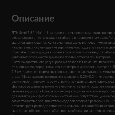
Описание
ДТК Steel 7.62 14x1 LH выполнен с применением методов поверхн
оксидирования, что повышает стойкость к коррозионным воздейств
эксплуатации изделия. Конструктивная схема включает механизмы 
направленных на уменьшение вертикального подъема ствола и сни
стрельбе. Конфигурация компенсатора оптимизирована для работы 
учитывает особенности динамики газовых потоков при выстреле.
Система адаптивного регулирования позволяет изменять параметры
от внешних факторов, таких как тип патрона и скорость выстрела.
7,5 см, диаметр и форма внутренних каналов рассчитаны на миним
ствол. Масса изделия находится в диапазоне 0,25–0,3 кг, что сохра
увеличивает нагрузку на руку стрелка при длительном использован
Цветовое решение выполнено в черном оттенке, что делает поверх
снижает видимость бликов при эксплуатации на открытом простра
для интеграции с фильтровыми системами и сопутствующими аксе
совместимость с большинством моделей оружия с резьбой 14x1 Lh
оптимизирует распределение газов и уменьшает колебания ствола
выстрелах, обеспечивая стабильность работы при различных режи