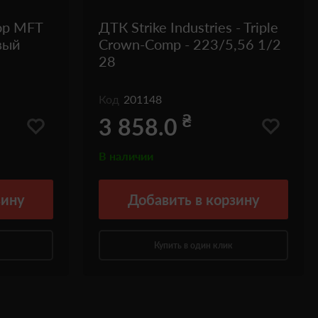
ор MFT
ДТК Strike Industries - Triple
вый
Crown-Comp - 223/5,56 1/2
28
Код
201148
₴
3 858.0
В наличии
зину
Добавить
в корзину
Купить в один клик