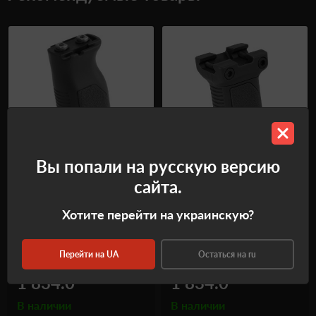
Вы попали на русскую версию
Угловая вертикальная
Ручка переноса огня Strike
сайта.
рукоятка с прокладкой
Industries Picatinny Small
кабеля для фонаря —
Хотите перейти на украинскую?
длинная (Пикатинни) Strike
Industries
Перейти на UA
Остаться на ru
Код
209999
Код
226704
₴
₴
1 834.0
1 834.0
В наличии
В наличии