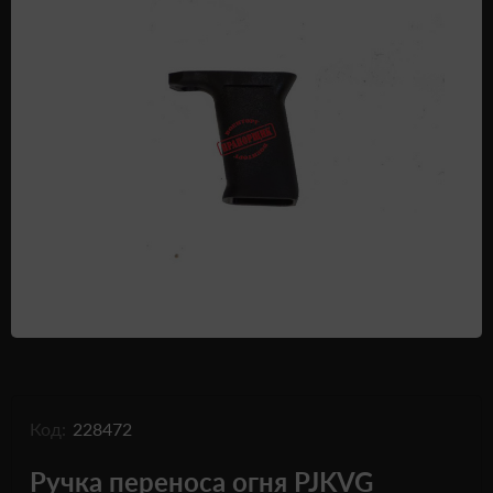
Одежда и обувь
Дроны (БПЛА)
Подарочные Сертификати
Код:
228472
Ручка переноса огня PJKVG