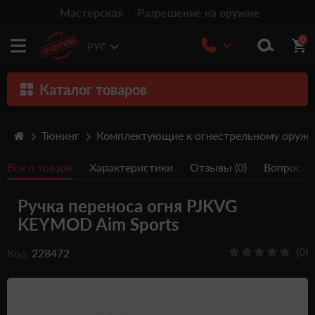
Мастерская
Разрешение на оружие
0
РУС
Каталог товаров
Оружие
Тюнинг
Комплектующие к огнестрельному оруж
Патроны
Все о товаре
Характеристики
Отзывы (0)
Вопрос/От
Травматическое оружие
Ручка переноса огня PJKVG
Пистолеты
KEYMOD Aim Sports
Оптика
(0)
Код
228472
Тюнинг
Аксессуары
Релоадинг патронов