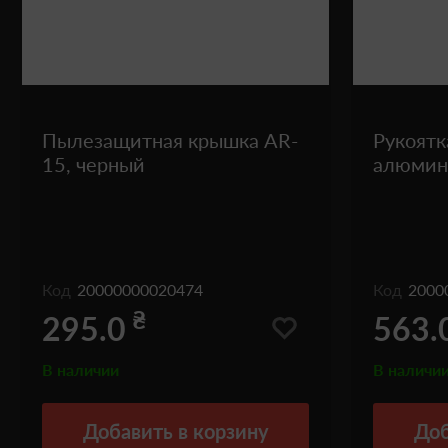
Пылезащитная крышка AR-
Рукоятк
15, черный
алюмин
Код
20000000020474
Код
2000
₴
295.0
563.
В наличии
В наличи
Добавить
в корзину
Доб