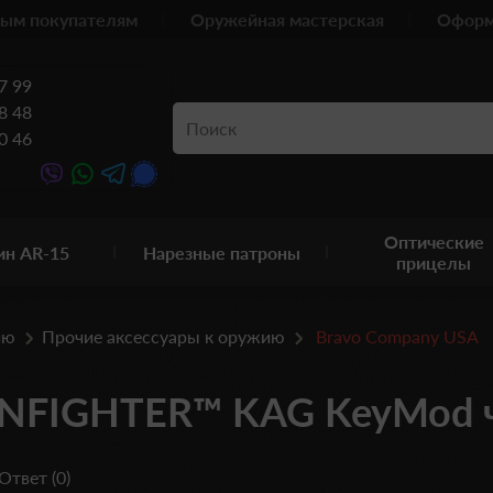
ым покупателям
Оружейная мастерская
Оформ
7 99
8 48
0 46
Оптические
ин AR-15
Нарезные патроны
прицелы
ию
Прочие аксессуары к оружию
Bravo Company USA
UNFIGHTER™ KAG KeyMod 
Ответ (0)