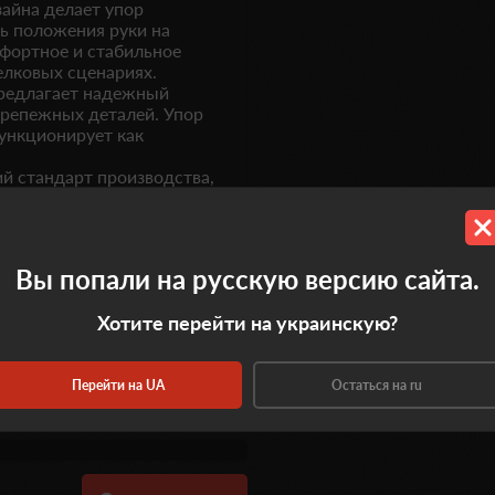
айна делает упор
ь положения руки на
фортное и стабильное
елковых сценариях.
редлагает надежный
репежных деталей. Упор
функционирует как
ий стандарт производства,
ей, ценящих качество и
Вы попали на русскую версию сайта.
Хотите перейти на украинскую?
Перейти на UA
Остаться на ru
0.0