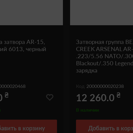
а затвора AR-15,
Затворная группа B
ий 6013, черный
CREEK ARSENAL AR-
.223/5.56 NATO/.30
Blackout/.350 Legend
зарядка
0000020468
Код
20000000020238
₴
₴
0
12 260.0
и
В наличии
авить
в корзину
Добавить
в кор