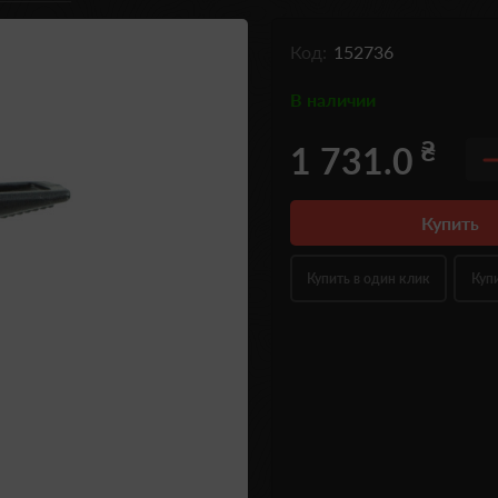
Код:
152736
В наличии
₴
1 731.0
Купить
Купить в один клик
Куп