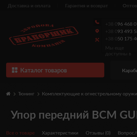
Доставка и оплата
Гарантия и возврат
Оптов
+38 0
96 468 0
+38 0
93 493 5
+38 0
50 175 4
Мы еще
доступны в
Каталог товаров
Караб
Тюнинг
Комплектующие к огнестрельному оруж
Упор передний BCM G
Все о товаре
Характеристики
Отзывы (0)
Вопрос/