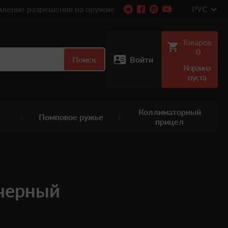
ление разрешения на оружие
РУС
Товаров
0
Поиск
Войти
Корзина
пуста
Коллиматорный
Помповое ружье
прицел
черный