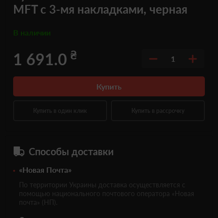
MFT с 3-мя накладками, черная
В наличии
₴
1 691.0
1
Купить
Купить в один клик
Купить в рассрочку
Способы доставки
«Новая Почта»
По территории Украины доставка осуществляется с
помощью национального почтового оператора «Новая
почта» (НП).