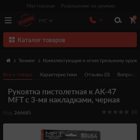
Мастерская
Разрешение на оружие
0
РУС
Каталог товаров
Оружие
Тюнинг
Комплектующие к огнестрельному оруж
Патроны
Все о товаре
Характеристики
Отзывы (0)
Вопрос/От
Травматическое оружие
Рукоятка пистолетная к AK-47
Пистолеты
MFT с 3-мя накладками, черная
Оптика
(0)
Код
266685
Тюнинг
Аксессуары
Релоадинг патронов