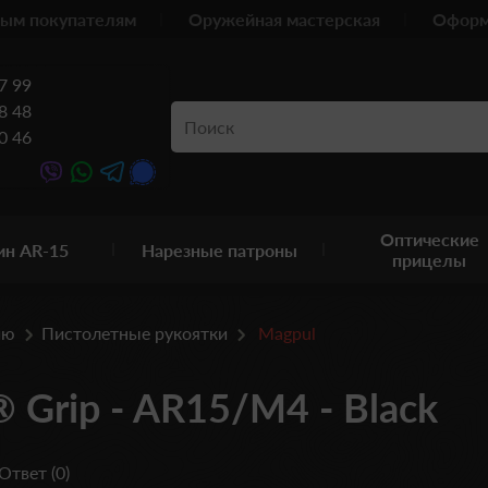
ым покупателям
Оружейная мастерская
Оформ
7 99
8 48
0 46
Оптические
ин AR-15
Нарезные патроны
прицелы
ию
Пистолетные рукоятки
Magpul
Grip - AR15/M4 - Black
Ответ (0)