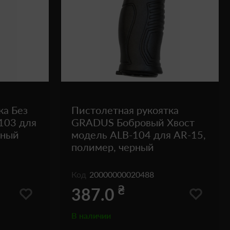
ка Без
Пистолетная рукоятка
103 для
GRADUS Бобровый Хвост
рный
модель ALB-104 для AR-15,
полимер, черный
Код
20000000020488
₴
387.0
В наличии