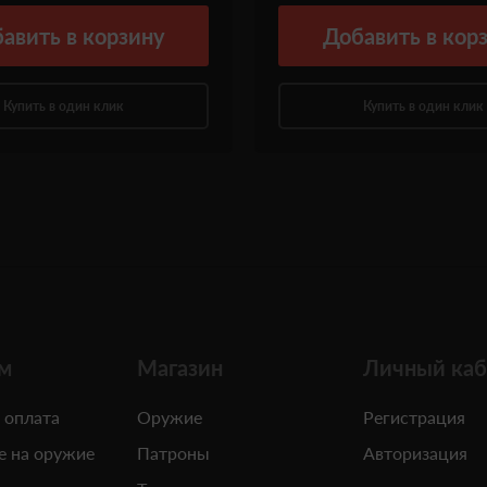
авить
в корзину
Добавить
в кор
Купить в один клик
Купить в один клик
м
Магазин
Личный каб
 оплата
Оружие
Регистрация
е на оружие
Патроны
Авторизация