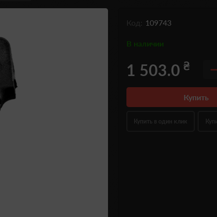
Код:
109743
В наличии
₴
1 503.0
Купить
Купить в один клик
Куп