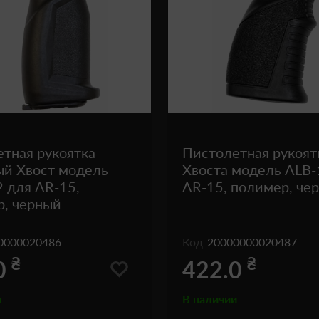
тная рукоятка
Пистолетная рукоят
ый Хвост модель
Хвоста модель ALB-
 для AR-15,
AR-15, полимер, че
р, черный
0000020486
Код
20000000020487
₴
₴
0
422.0
и
В наличии