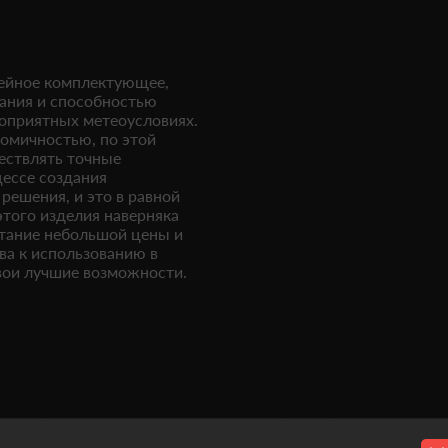
жейное комплектующее,
ания и способностью
гоприятных метеоусловиях.
номичностью, по этой
ествлять точные
цессе создания
решения, и это в равной
этого изделия наверняка
етание небольшой цены и
ва к использованию в
вои лучшие возможности.