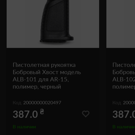
Пистолетная рукоятка
Пистоле
Бобровый Хвост модель
Бобров
ALB-101 для AR-15,
ALB-102
полимер, черный
полиме
Код
20000000020497
Код
2000
₴
387.0
387.
В наличии
В наличи