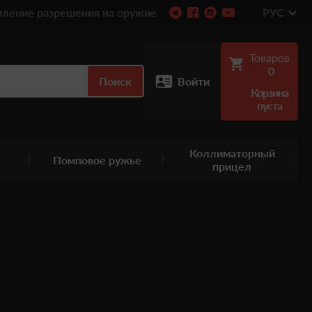
ление разрешения на оружие
РУС
Товаров
0
Поиск
Войти
Корзина
пуста
Коллиматорный
Помповое ружье
прицел