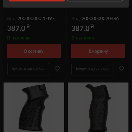
ALB-101 для AR-15,
ALB-102 для AR-15,
полимер, черный
полимер, черный
Код
20000000020497
Код
20000000020486
₴
₴
387.0
387.0
В наличии
В наличии
в корзину
в корзину
Купить в один клик
Купить в один клик