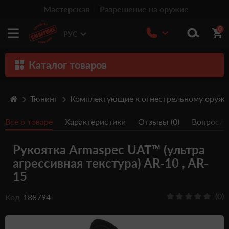
Мастерская
Разрешение на оружие
0
РУС
Каталог товаров
Оружие
Тюнинг
Комплектующие к огнестрельному оруж
Патроны
Все о товаре
Характеристики
Отзывы (0)
Вопрос/От
Травматическое оружие
Рукоятка Armaspec UAT™ (ультра
Пистолеты
агрессивная текстура) AR-10 , AR-
Оптика
15
Тюнинг
(0)
Код
188794
Аксессуары
Релоадинг патронов