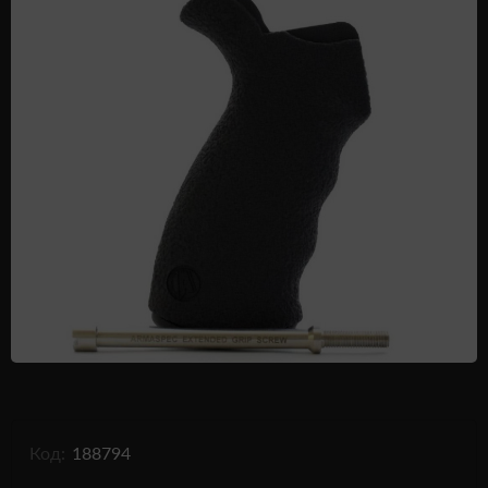
Одежда и обувь
Дроны (БПЛА)
Подарочные Сертификати
Код:
188794