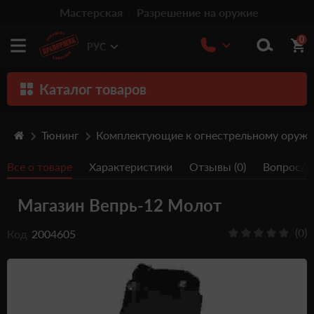
Мастерская
Разрешение на оружие
0
РУС
Каталог товаров
Оружие
Тюнинг
Комплектующие к огнестрельному оруж
Патроны
Все о товаре
Характеристики
Отзывы (0)
Вопрос/От
Травматическое оружие
Магазин Вепрь-12 Молот
Пистолеты
Оптика
(0)
Код
2004605
Тюнинг
Аксессуары
Релоадинг патронов