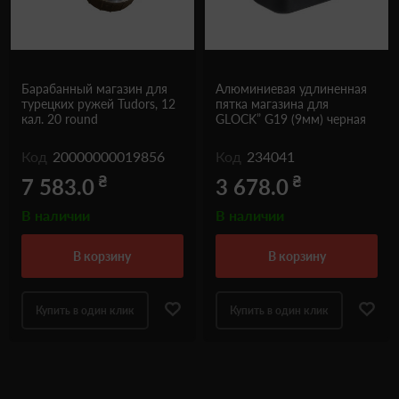
Барабанный магазин для
Алюминиевая удлиненная
турецких ружей Tudors, 12
пятка магазина для
кал. 20 round
GLOCK” G19 (9мм) черная
Код
20000000019856
Код
234041
₴
₴
7 583.0
3 678.0
В наличии
В наличии
в корзину
в корзину
Купить в один клик
Купить в один клик