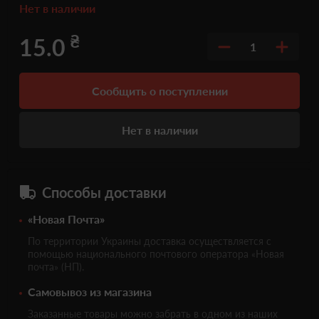
Нет в наличии
₴
15.0
1
Сообщить о поступлении
Нет в наличии
Способы доставки
«Новая Почта»
По территории Украины доставка осуществляется с
помощью национального почтового оператора «Новая
почта» (НП).
Самовывоз из магазина
Заказанные товары можно забрать в одном из наших