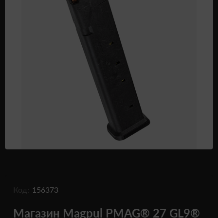
Одежда и обувь
Дроны (БПЛА)
Подарочные Сертификати
Код:
156373
Магазин Magpul PMAG® 27 GL9®