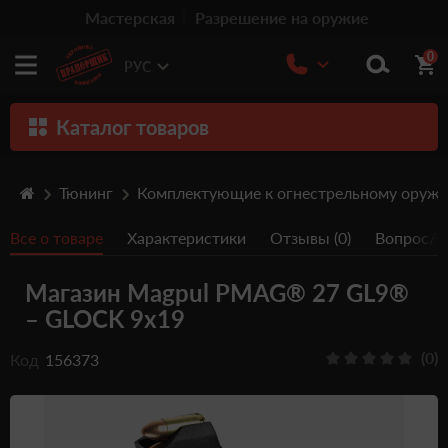
Мастерская
Разрешение на оружие
0
РУС
Каталог товаров
Оружие
Тюнинг
Комплектующие к огнестрельному оруж
Патроны
Все о товаре
Характеристики
Отзывы (0)
Вопрос/От
Травматическое оружие
Магазин Magpul PMAG® 27 GL9®
Пистолеты
– GLOCK 9x19
Оптика
(0)
Код
156373
Тюнинг
Аксессуары
Релоадинг патронов