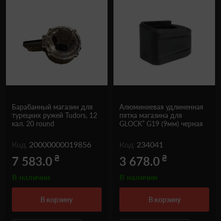
Барабанный магазин для
Алюминиевая удлиненная
турецких ружей Tudors, 12
пятка магазина для
кал. 20 round
GLOCK” G19 (9мм) черная
Код
20000000019856
Код
234041
₴
₴
7 583.0
3 678.0
В наличии
В наличии
в корзину
в корзину