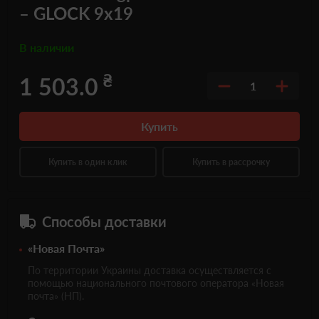
– GLOCK 9x19
В наличии
₴
1 503.0
1
Купить
Купить в один клик
Купить в рассрочку
Способы доставки
«Новая Почта»
По территории Украины доставка осуществляется с
помощью национального почтового оператора «Новая
почта» (НП).