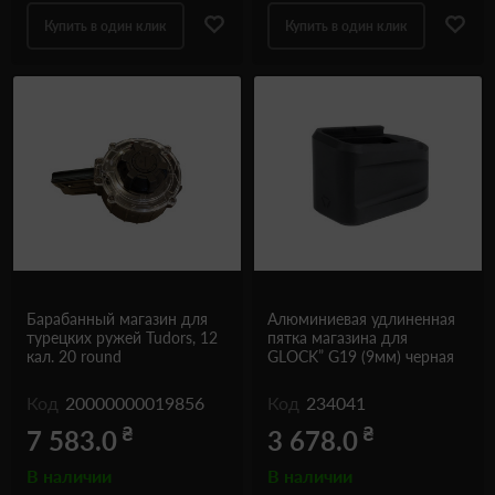
Купить в один клик
Купить в один клик
Барабанный магазин для
Алюминиевая удлиненная
турецких ружей Tudors, 12
пятка магазина для
кал. 20 round
GLOCK” G19 (9мм) черная
Код
20000000019856
Код
234041
₴
₴
7 583.0
3 678.0
В наличии
В наличии