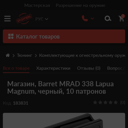
Мастерская
Разрешение на оружие
0
РУС
Каталог товаров
Оружие
Тюнинг
Комплектующие к огнестрельному оруж
Патроны
Все о товаре
Характеристики
Отзывы (0)
Вопрос/От
Травматическое оружие
Магазин, Barret MRAD 338 Lapua
Пистолеты
Magnum, черный, 10 патронов
Оптика
(0)
Код
183831
Тюнинг
Аксессуары
Релоадинг патронов