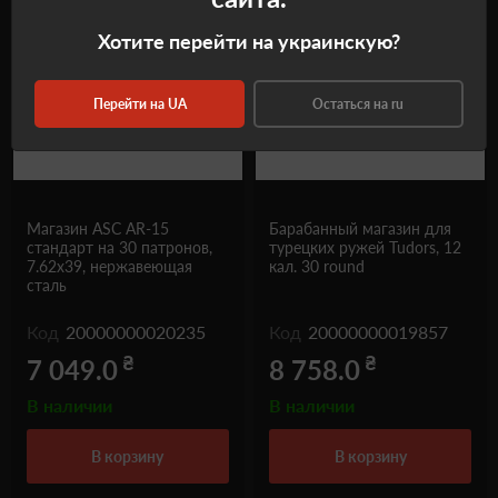
Хотите перейти на украинскую?
Перейти на UA
Остаться на ru
Магазин ASC AR-15
Барабанный магазин для
стандарт на 30 патронов,
турецких ружей Tudors, 12
7.62x39, нержавеющая
кал. 30 round
сталь
Код
20000000020235
Код
20000000019857
₴
₴
7 049.0
8 758.0
В наличии
В наличии
в корзину
в корзину