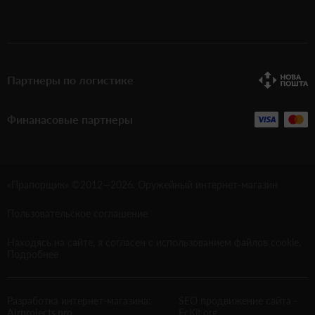
Партнеры по логистике
Финанасовые партнеры
«Прапорщик» ©2012—
2026
. Оружейный интернет-магазин
Пользовательское соглашение
Находясь на сайте, я согласен с использованием файлов cookie.
Подробнее
Разработка интернет-магазина:
SEO продвижение сайта
-
Airprojects.pro
EcKit.org