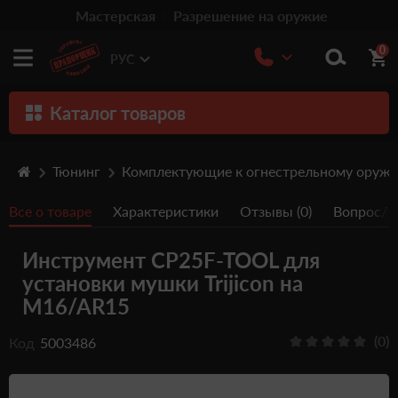
Мастерская
Разрешение на оружие
0
РУС
Каталог товаров
Оружие
Тюнинг
Комплектующие к огнестрельному оруж
Патроны
Все о товаре
Характеристики
Отзывы (0)
Вопрос/От
Травматическое оружие
Инструмент CP25F-TOOL для
Пистолеты
установки мушки Trijicon на
Оптика
M16/AR15
Тюнинг
(0)
Код
5003486
Аксессуары
Релоадинг патронов