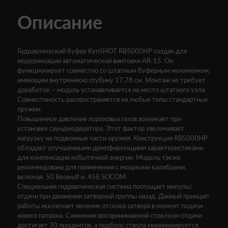
Описание
Гидравлический буфер KynSHOT RB5000HP создан для
модернизации автоматической винтовки AR-15. Он
функционирует совместно со штатным буферным механизмом,
имеющим внутреннюю глубину 17.78 см. Монтаж не требует
доработок – модуль устанавливается на место штатного узла.
Совместимость распространяется на любые типы стандартных
пружин.
Повышенное давление пороховых газов возникает при
установке саундмодератора. Этот фактор увеличивает
нагрузку на подвижные части оружия. Конструкция RB5000HP
обладает улучшенными демпфирующими характеристиками
для компенсации избыточной энергии. Модель также
рекомендована для применения с мощными калибрами,
включая .50 Beowulf и .458 SOCOM.
Специальная гидравлическая система поглощает импульс
отдачи при движении затворной группы назад. Данный принцип
работы исключает явление отскока затвора в момент подачи
нового патрона. Снижение воспринимаемой стрелком отдачи
достигает 30 процентов, а подброс ствола минимизируется.