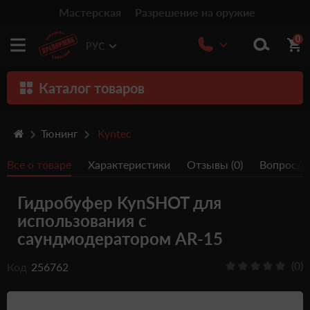
Мастерская
Разрешение на оружие
0
РУС
Каталог товаров
Оружие
Тюнинг
Kyntec
Патроны
Все о товаре
Характеристики
Отзывы (0)
Вопрос/От
Травматическое оружие
Гидробуфер KynSHOT для
Пистолеты
использования с
Оптика
саундмодератором AR-15
Тюнинг
(0)
Код
256762
Аксессуары
Релоадинг патронов