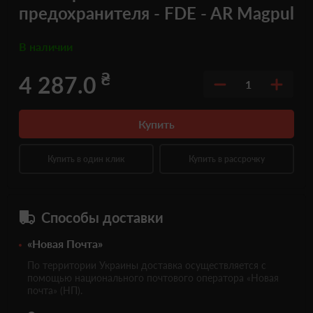
предохранителя - FDE - AR Magpul
В наличии
₴
4 287.0
1
Купить
Купить в один клик
Купить в рассрочку
Способы доставки
«Новая Почта»
По территории Украины доставка осуществляется с
помощью национального почтового оператора «Новая
почта» (НП).