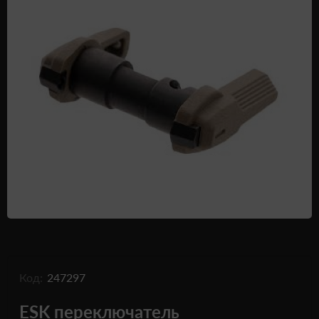
Одежда и обувь
Дроны (БПЛА)
Подарочные Сертификати
Код:
247297
ESK переключатель