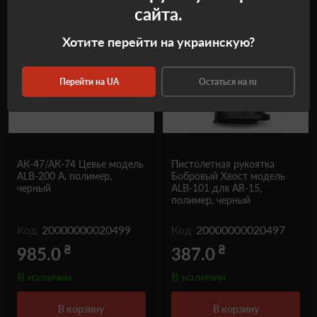
сайта.
Хотите перейти на украинскую?
Перейти на UA
Остаться на ru
АК-47/АК-74 Цевье модель
Пистолетная рукоятка
ALB-200 A, полимер,
Бобровый Хвост модель
черный
ALB-101 для AR-15,
полимер, черный
Код
20000000020499
Код
20000000020497
₴
₴
985.0
387.0
В наличии
В наличии
в корзину
в корзину