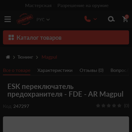
Мастерская
Разрешение на оружие
0
РУС
Каталог товаров
Оружие
Тюнинг
Magpul
Патроны
Все о товаре
Характеристики
Отзывы (0)
Вопрос/От
Травматическое оружие
ESK переключатель
Пистолеты
предохранителя - FDE - AR Magpul
Оптика
(0)
Код
247297
Тюнинг
Аксессуары
Релоадинг патронов