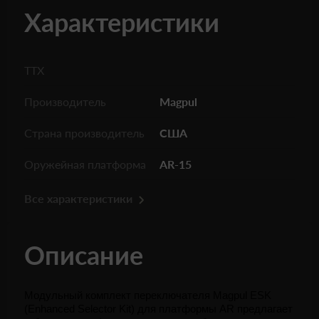
Характеристики
ТТХ
Производитель
Magpul
Страна производитель
США
Оружейная платформа
AR-15
Все характеристики
Описание
Модульный комплект переключателя Magpul ESK 
(Enhanced Selector Kit) для платформы AR предлагает 