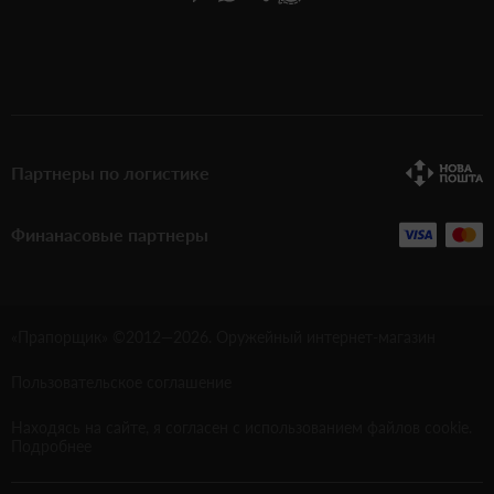
Партнеры по логистике
Финанасовые партнеры
«Прапорщик» ©2012—
2026
. Оружейный интернет-магазин
Пользовательское соглашение
Находясь на сайте, я согласен с использованием файлов cookie.
Подробнее