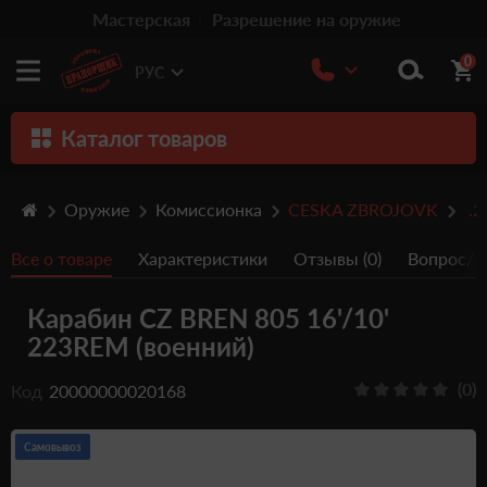
Мастерская
Разрешение на оружие
0
РУС
Каталог товаров
Оружие
Оружие
Комиссионка
CESKA ZBROJOVK
.2
Патроны
Все о товаре
Характеристики
Отзывы (0)
Вопрос/От
Травматическое оружие
Карабин CZ BREN 805 16'/10'
Пистолеты
223REM (военний)
Оптика
(0)
Код
20000000020168
Тюнинг
Аксессуары
Самовывоз
Релоадинг патронов