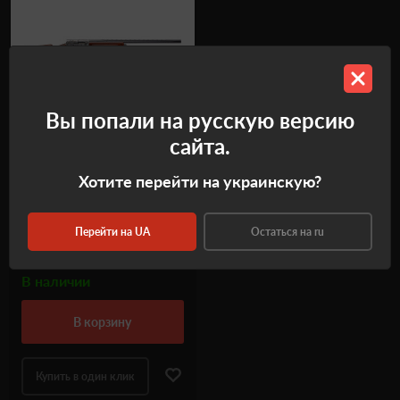
Вы попали на русскую версию
сайта.
Ружье Browning Auto 5 кал.
Хотите перейти на украинскую?
12/70
Код
11070131
Перейти на UA
Остаться на ru
₴
225 000.0
В наличии
в корзину
Купить в один клик