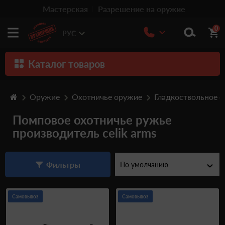
Мастерская
Разрешение на оружие
0
РУС
Каталог товаров
Оружие
Оружие
Охотничье оружие
Гладкоствольное 
Патроны
Помповое охотничье ружье
Травматическое оружие
производитель celik arms
Пистолеты
Оптика
Фильтры
Тюнинг
Самовывоз
Самовывоз
Аксессуары
Релоадинг патронов