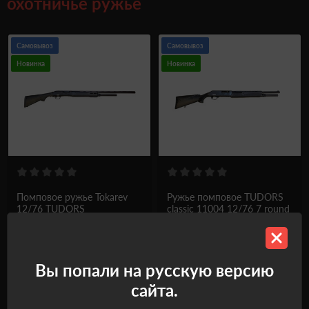
охотничье ружье
Самовывоз
Самовывоз
Новинка
Новинка
Помповое ружье Tokarev
Ружье помповое TUDORS
12/76 TUDORS
classic 11004 12/76 7 round
Код
20000000019695
Код
20000000019855
₴
₴
21 256.0
12 839.0
Вы попали на русскую версию
В наличии
В наличии
сайта.