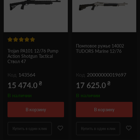
Одежда и обувь
Дроны (БПЛА)
Подарочные Сертификати
Помповое ружье 14002
Trojan PA101 12/76 Pump
TUDORS Marine 12/76
Action Shotgun Tactical
Ствол 47
Код
143564
Код
20000000019697
₴
₴
15 474.0
17 625.0
В наличии
В наличии
в корзину
в корзину
Купить в один клик
Купить в один клик