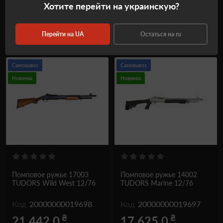
в корзину
в корзину
Хотите перейти на украинскую?
Перейти на UA
Остаться на ru
Купить в один клик
Купить в один клик
Самовывоз
Самовывоз
Новинка
Новинка
Помповое ружье 17003
Помповое ружье 14002
TUDORS Wild West 12/76
TUDORS Marine 12/76
Код
20000000019698
Код
20000000019697
₴
₴
21 442.0
17 625.0