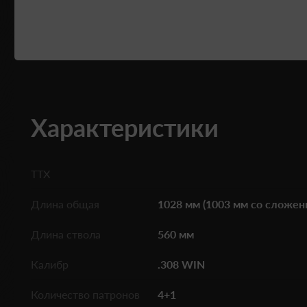
Характеристики
ТТХ
Длина общая
1028 мм (1003 мм со сложе
Длина ствола
560 мм
Калибр
.308 WIN
Количество патронов
4+1