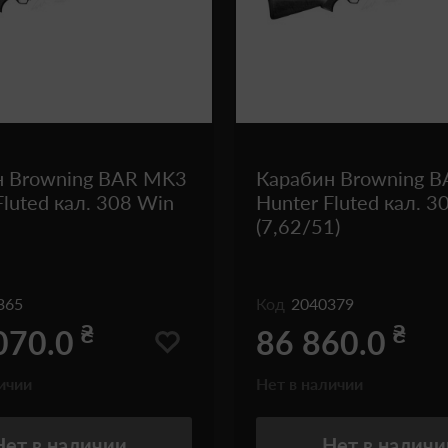
н Browning BAR MK3
Карабин Browning 
Fluted кал. 308 Win
Hunter Fluted кал. 3
(7,62/51)
365
Код
2040379
₴
₴
070.0
86 860.0
ичии
Нет в наличии
Нет
в наличии
Нет
в наличи