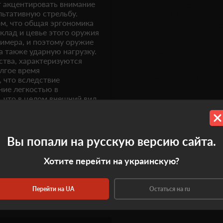
т акцентировать внимание
льтативную стрельбу.
м, что общая эргономика
клад и цевье этого оружия
имера, и поэтому оружие
 также ударную нагрузку.
ства, характеризуются
олгое время
 что вследствие
ние легкостью в
, что в целом внешний вид
временно с тем,
Вы попали на русскую версию сайта.
Хотите перейти на украинскую?
Перейти на UA
Остаться на ru
0.0