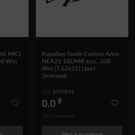
BAR MK3
Карабин North Eastern Arms
08 Win
NEA25 18DMR кал. .308
Win (7.62х51) Цвет -
Зеленый
Код
37270019
₴
0.0
Нет в наличии
и
Нет
в наличии