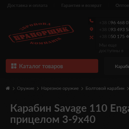
Доставка и оплата
Гарантия и возврат
Оптов
+38 0
96 468 0
+38 0
93 493 5
+38 0
50 175 4
Мы еще
доступны в
Каталог товаров
Караб
Оружие
Нарезное оружие
Болтовой карабин
Карабин Savage 110 Enga
прицелом 3-9x40