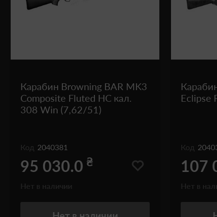
Карабин Browning BAR MK3
Караби
Composite Fluted HC кал.
Eclipse 
308 Win (7,62/51)
Код
2040381
Код
2040
₴
95 030.0
107 
Нет в наличии
Нет в нал
Нет
в наличии