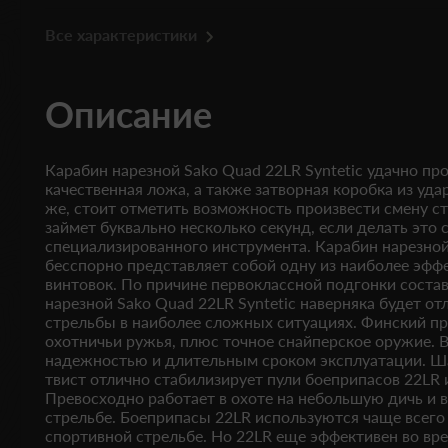
Все характеристики
Описание
Карабин нарезной Sako Quad 22LR Syntetic удачно пр
качественная ложа, а также затворная коробка из уда
же, стоит отметить возможность произвести смену с
займет буквально несколько секунд, если делать это
специализированного инструмента. Карабин нарезной 
бесспорно представляет собой одну из наиболее эфф
винтовок. По причине первоклассной подгонки соста
нарезной Sako Quad 22LR Syntetic наверняка будет о
стрельбы в наиболее сложных ситуациях. Финский пр
охотничьи ружья, плюс точное снайперское оружие. 
надежностью и длительным сроком эксплуатации. Шаг
твист отлично стабилизирует пули боеприпасов 22LR 
Превосходно работает в охоте на небольшую дичь и 
стрельбе. Боеприпасы 22LR используются чаще всего
спортивной стрельбе. Но 22LR еще эффективен во вр