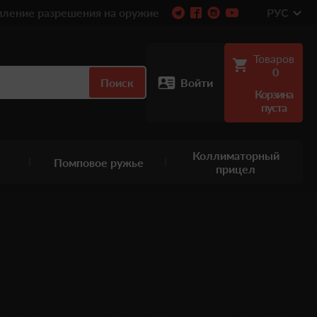
ление разрешения на оружие
РУС
Товаров
0
Поиск
Войти
Корзина
пуста
Коллиматорный
Помповое ружье
прицел