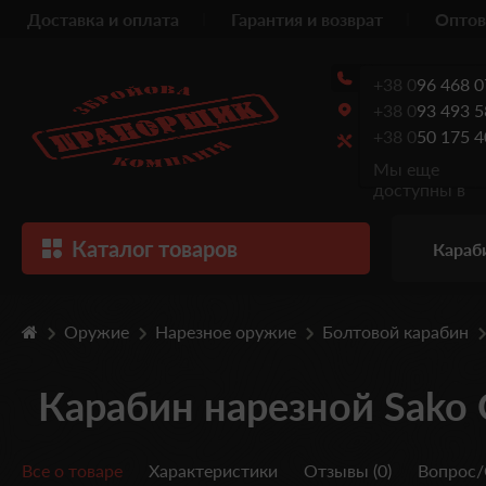
Доставка и оплата
Гарантия и возврат
Оптов
+38 0
96 468 0
+38 0
93 493 5
+38 0
50 175 4
Мы еще
доступны в
Каталог товаров
Караб
Оружие
Нарезное оружие
Болтовой карабин
Карабин нарезной Sako 
Все о товаре
Характеристики
Отзывы (0)
Вопрос/