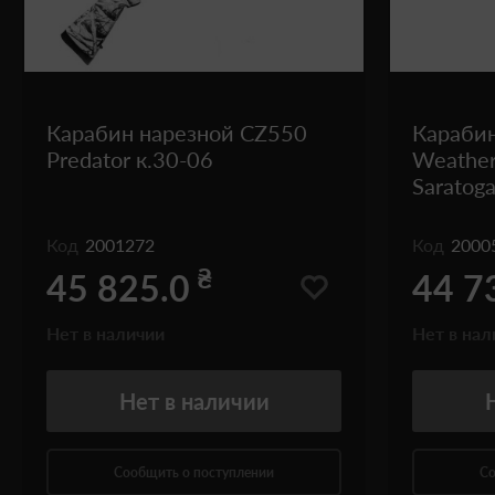
Карабин нарезной CZ550
Карабин
Predator к.30-06
Weather
Saratog
Код
2001272
Код
2000
₴
45 825.0
44 7
Нет в наличии
Нет в нал
Нет
в наличии
Сообщить о поступлении
Со