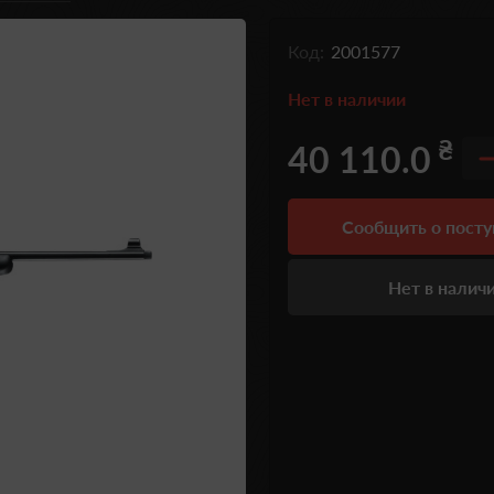
Код:
2001577
Нет в наличии
₴
40 110.0
Сообщить о пост
Нет в налич