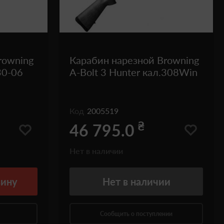
rowning
Карабин нарезной Browning
30-06
A-Bolt 3 Hunter кал.308Win
Код
2005519
₴
46 795.0
Нет в наличии
зину
Нет
в наличии
Сообщить о поступлении