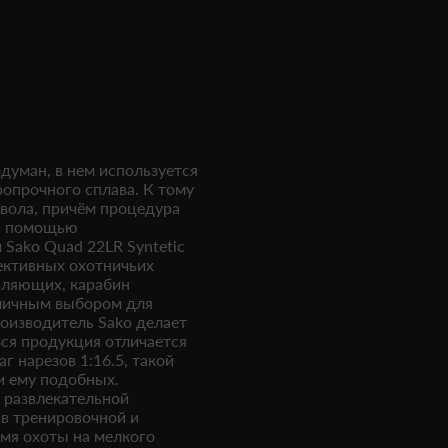
одуман, в нем используется
ропрочного сплава. К тому
твола, причём процедура
 с помощью
Sako Quad 22LR Syntetic
ективных охотничьих
вляющих, карабин
тличным выбором для
оизводитель Sako делает
Вся продукция отличается
 нарезов 1:16.5, такой
и ему подобных.
в развлекательной
 в тренировочной и
емя охоты на мелкого