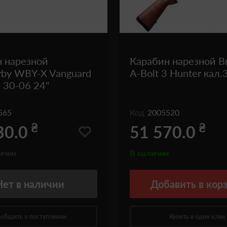
 нарезной
Карабин нарезной B
by WBY-X Vanguard
A-Bolt 3 Hunter кал.
a 30-06 24"
565
Код
2005520
₴
₴
30.0
51 570.0
ичии
В наличии
Нет
в наличии
Добавить
в кор
общить о поступлении
Купить в один клик