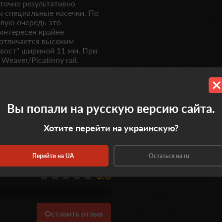
аточно результативно
 специальные насечки. По
вую очередь это
интересен крайне
 отличается высоким
хвост" шириной 11 мм. При
aver/Picatinny rail.
ильной стрельбы. Веским
 цена, тем более в
тями.
Вы попали на русскую версию сайта.
Хотите перейти на украинскую?
Перейти на UA
Остаться на ru
0.0
Оставить отзыв