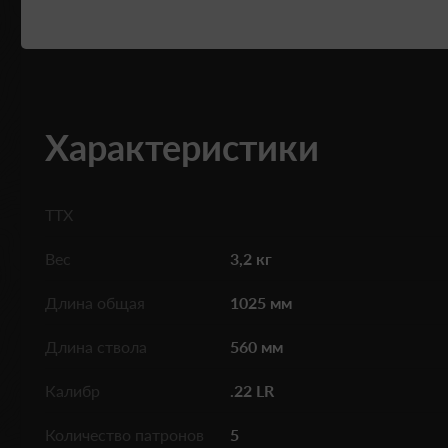
Характеристики
ТТХ
Вес
3,2 кг
Длина общая
1025 мм
Длина ствола
560 мм
Калибр
.22 LR
Количество патронов
5