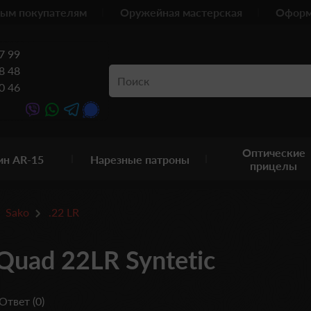
ым покупателям
Оружейная мастерская
Оформ
7 99
8 48
0 46
Оптические
ин AR-15
Нарезные патроны
прицелы
Sako
.22 LR
Quad 22LR Syntetic
Ответ (0)