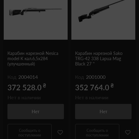
Карабин нарезной Nesica
Карабин нарезной Sako
model K кал.6,5х284
TRG-42 338 Lapua Mag
(улучшенный)
Black 27 ''
Код
2004014
Код
2001000
₴
₴
372 528.0
352 764.0
Нет в наличии
Нет в наличии
Нет
Нет
Сообщить о
Сообщить о
поступлении
поступлении