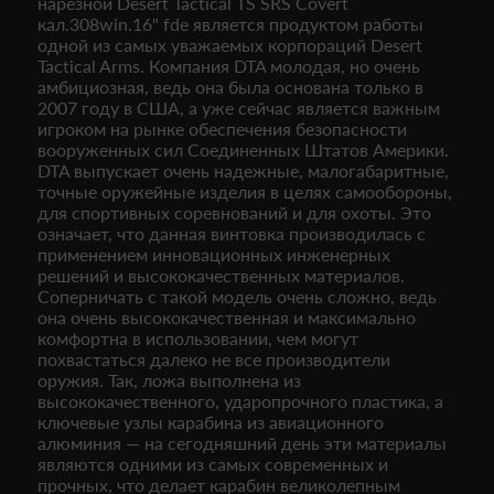
нарезной Desert Tactical TS SRS Covert
кал.308win.16" fde является продуктом работы
одной из самых уважаемых корпораций Desert
Tactical Arms. Компания DTA молодая, но очень
амбициозная, ведь она была основана только в
2007 году в США, а уже сейчас является важным
игроком на рынке обеспечения безопасности
вооруженных сил Соединенных Штатов Америки.
DTA выпускает очень надежные, малогабаритные,
точные оружейные изделия в целях самообороны,
для спортивных соревнований и для охоты. Это
означает, что данная винтовка производилась с
применением инновационных инженерных
решений и высококачественных материалов.
Соперничать с такой модель очень сложно, ведь
она очень высококачественная и максимально
комфортна в использовании, чем могут
похвастаться далеко не все производители
оружия. Так, ложа выполнена из
высококачественного, ударопрочного пластика, а
ключевые узлы карабина из авиационного
алюминия — на сегодняшний день эти материалы
являются одними из самых современных и
прочных, что делает карабин великолепным