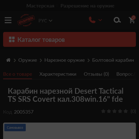
Мастерская
Разрешение на оружие
0
РУС
Каталог товаров
Оружие
Оружие
Нарезное оружие
Болтовой карабин
Патроны
Все о товаре
Характеристики
Отзывы (0)
Вопрос/От
Травматическое оружие
Карабин нарезной Desert Tactical
Пистолеты
TS SRS Covert кал.308win.16" fde
Оптика
(0)
Код
2005357
Тюнинг
Аксессуары
Самовывоз
Релоадинг патронов