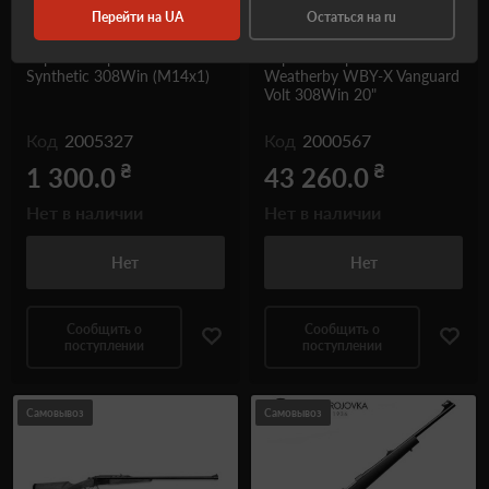
Перейти на UA
Остаться на ru
Карабин нарезной CZ557
Карабин нарезной
Synthetic 308Win (M14x1)
Weatherby WBY-X Vanguard
Volt 308Win 20"
Код
2005327
Код
2000567
₴
₴
1 300.0
43 260.0
Нет в наличии
Нет в наличии
Нет
Нет
Сообщить о
Сообщить о
поступлении
поступлении
Самовывоз
Самовывоз