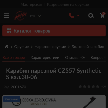
Мастерская
Разрешение на оружие
0
РУС
Каталог товаров
Оружие
Оружие
Нарезное оружие
Болтовой карабин
Патроны
Все о товаре
Характеристики
Отзывы (0)
Вопрос/От
Травматическое оружие
Карабин нарезной CZ557 Synthetic
Пистолеты
S кал.30-06
Оптика
(0)
Код
2001670
Тюнинг
Аксессуары
Самовывоз
Релоадинг патронов