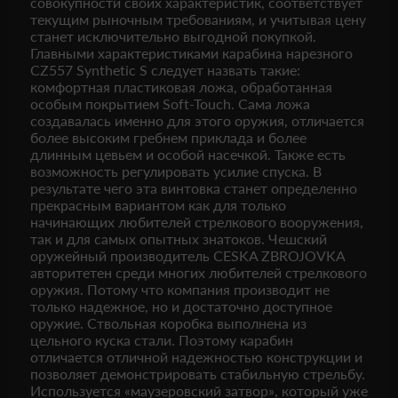
совокупности своих характеристик, соответствует
текущим рыночным требованиям, и учитывая цену
станет исключительно выгодной покупкой.
Главными характеристиками карабина нарезного
CZ557 Synthetic S следует назвать такие:
комфортная пластиковая ложа, обработанная
особым покрытием Soft-Touch. Сама ложа
создавалась именно для этого оружия, отличается
более высоким гребнем приклада и более
длинным цевьем и особой насечкой. Также есть
возможность регулировать усилие спуска. В
результате чего эта винтовка станет определенно
прекрасным вариантом как для только
начинающих любителей стрелкового вооружения,
так и для самых опытных знатоков. Чешский
оружейный производитель CESKA ZBROJOVKA
авторитетен среди многих любителей стрелкового
оружия. Потому что компания производит не
только надежное, но и достаточно доступное
оружие. Ствольная коробка выполнена из
цельного куска стали. Поэтому карабин
отличается отличной надежностью конструкции и
позволяет демонстрировать стабильную стрельбу.
Используется «маузеровский затвор», который уже