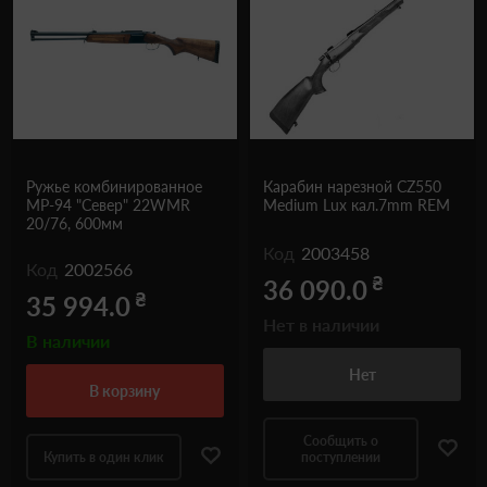
Ружье комбинированное
Карабин нарезной CZ550
МР-94 "Север" 22WMR
Medium Lux кал.7mm REM
20/76, 600мм
Код
2003458
Код
2002566
₴
36 090.0
₴
35 994.0
Нет в наличии
В наличии
Нет
в корзину
Сообщить о
Купить в один клик
поступлении