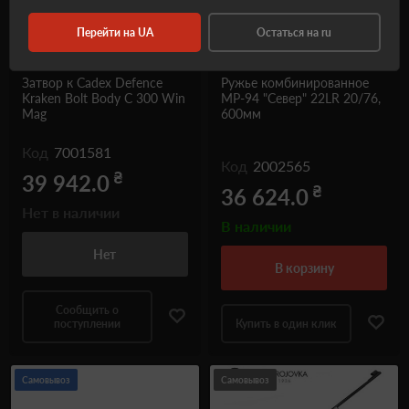
Перейти на UA
Остаться на ru
Затвор к Cadex Defence
Ружье комбинированное
Kraken Bolt Body C 300 Win
МР-94 "Север" 22LR 20/76,
Mag
600мм
Код
7001581
Код
2002565
₴
39 942.0
₴
36 624.0
Нет в наличии
В наличии
Нет
в корзину
Сообщить о
поступлении
Купить в один клик
Самовывоз
Самовывоз