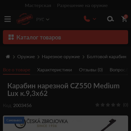
Мастерская
Разрешение на оружие
0
РУС
Каталог товаров
Оружие
Оружие
Нарезное оружие
Болтовой карабин
Патроны
Все о товаре
Характеристики
Отзывы (0)
Вопрос/От
Травматическое оружие
Карабин нарезной CZ550 Medium
Пистолеты
Lux к.9,3х62
Оптика
(0)
Код
2003456
Тюнинг
Аксессуары
Самовывоз
Релоадинг патронов