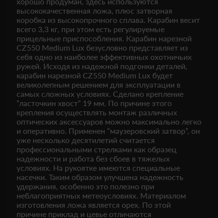
хорошо продуман, здесь используются
высококачественная ложа, плюс затворная
коробка из высокопрочного сплава. Карабин весит
всего 3,3 кг, при этом есть регулируемые
прицельные приспособления. Карабин нарезной
CZ550 Medium Lux безусловно представляет из
себя одно из наиболее эффективных охотничьих
ружей. Исходя из надежной подгонки деталей,
карабин нарезной CZ550 Medium Lux будет
великолепным решением для эксплуатации в
самых сложных условиях. Сделано крепление
“ласточкин хвост” 19 мм. По причине этого
крепления осуществлять монтаж различных
оптических аксессуаров можно максимально легко
и оперативно. Применен “маузеровский затвор”, он
уже несколько десятилетий считается
профессиональными стрелками как образец
надежности и работа без сбоев в тяжелых
условиях. На рукоятке имеются специальные
насечки. Таким образом улучшена надежность
удержания, особенно это полезно при
неблагоприятных метеоусловиях. Материалом
изготовления ложа является орех. По этой
причине приклад и цевье отличаются