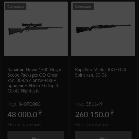
Самовывоз
Самовывоз
Карабин Howa 1500 Hogue
Карабин Merkel RX.HELIX
Scope Packages OD Green
Spirit кал. 30-06
кал. 30-06 с оптическим
прицелом Nikko Stirling 3-
10x42 Nighteater
Код
34070003
Код
551149
₴
₴
48 000.0
260 150.0
Нет в наличии
Нет в наличии
Нет
Нет