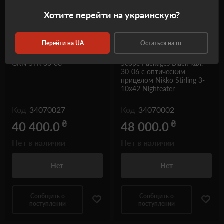
Хотите перейти на украинскую?
Перейти на UA
Остаться на ru
Карабин Howa HOGUE
Карабин Howa 1500 Hogue
GRN STK 30-06
Scope Packages Black кал.
30-06 с оптическим
прицелом Nikko Stirling 3-
10x42 Nighteater
Код
34070027
Код
34070002
₴
₴
40 400.0
48 000.0
Нет в наличии
Нет в наличии
Нет
Нет
Сообщить о
Сообщить о
поступлении
поступлении