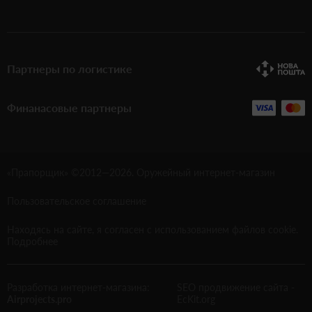
Партнеры по логистике
Финанасовые партнеры
«Прапорщик» ©2012—
2026
. Оружейный интернет-магазин
Пользовательское соглашение
Находясь на сайте, я согласен с использованием файлов cookie.
Подробнее
Разработка интернет-магазина:
SEO продвижение сайта
-
Airprojects.pro
EcKit.org