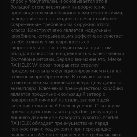
спрос у покупателей, и основывается это в
большой степени взятыми на вооружение
производителем инновационными технологиями,
вследствие чего эта модель отвечает наиболее
современным требованиям к оружию этого
класса. Конструктивно является модульным
карабином, который весьма эффективно сочетает
в себе отличную маневренность со
скорострельностью полуавтомата, при этом
обладая точностью и надежностью качественный
болтовой винтовки. Беря во внимание это, Merkel
RX.HELIX Wildboar понравится стрелку
продолжительным функционированием и станет
отличным приобретением. К тому же важно
отметить весьма привлекательную цену данного
экземпляра. Ключевым преимуществом карабина
является продольно-скользящий затвор с
поворотной личиной из стали, запирающей
казенник ствола на 6 боевых упоров. С затвором
прямого действия такого рода (не требующего
лишнего движения – поворота рукояти), Merkel
RX.HELIX обладает преимуществами перед
конкурентами: ход рукояти при перезарядке
равняется в 6,5 см по сравнению с требуемыми в