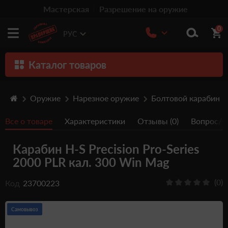
Мастерская
Разрешение на оружие
0
РУС
Каталог товаров
Оружие
Оружие
Нарезное оружие
Болтовой карабин
Патроны
Все о товаре
Характеристики
Отзывы (0)
Вопрос/От
Травматическое оружие
Карабин H-S Precision Pro-Series
Пистолеты
2000 PLR кал. 300 Win Mag
Оптика
(0)
Код
23700223
Тюнинг
Аксессуары
Самовывоз
Релоадинг патронов