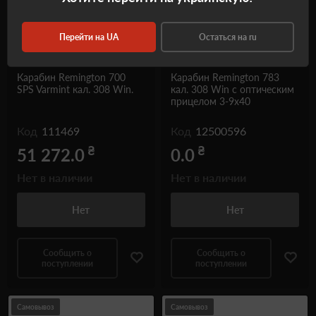
Перейти на UA
Остаться на ru
Карабин Remington 700
Карабин Remington 783
SPS Varmint кал. 308 Win.
кал. 308 Win с оптическим
прицелом 3-9x40
Код
111469
Код
12500596
₴
₴
51 272.0
0.0
Нет в наличии
Нет в наличии
Нет
Нет
Сообщить о
Сообщить о
поступлении
поступлении
Самовывоз
Самовывоз