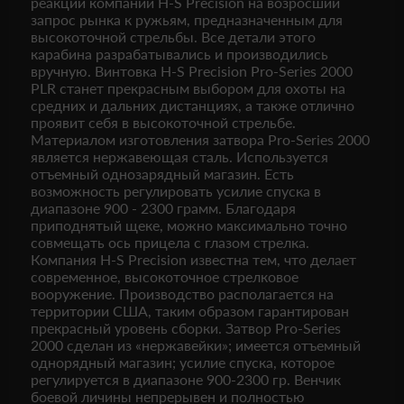
реакции компании H-S Precision на возросший
запрос рынка к ружьям, предназначенным для
высокоточной стрельбы. Все детали этого
карабина разрабатывались и производились
вручную. Винтовка H-S Precision Pro-Series 2000
PLR станет прекрасным выбором для охоты на
средних и дальних дистанциях, а также отлично
проявит себя в высокоточной стрельбе.
Материалом изготовления затвора Pro-Series 2000
является нержавеющая сталь. Используется
отъемный однозарядный магазин. Есть
возможность регулировать усилие спуска в
диапазоне 900 - 2300 грамм. Благодаря
приподнятый щеке, можно максимально точно
совмещать ось прицела с глазом стрелка.
Компания H-S Precision известна тем, что делает
современное, высокоточное стрелковое
вооружение. Производство располагается на
территории США, таким образом гарантирован
прекрасный уровень сборки. Затвор Pro-Series
2000 сделан из «нержавейки»; имеется отъемный
однорядный магазин; усилие спуска, которое
регулируется в диапазоне 900-2300 гр. Венчик
боевой личины непрерывен и полностью