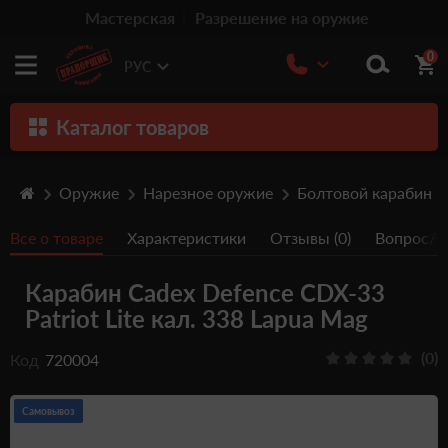
Мастерская
Разрешение на оружие
0
РУС
Каталог товаров
Оружие
Оружие
Нарезное оружие
Болтовой карабин
Патроны
Все о товаре
Характеристики
Отзывы (0)
Вопрос/От
Травматическое оружие
Карабин Cadex Defence CDX-33
Пистолеты
Patriot Lite кал. 338 Lapua Mag
Оптика
(0)
Код
720004
Тюнинг
Аксессуары
Самовывоз
Релоадинг патронов