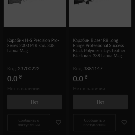
Карабин H-S Precision Pro-
Карабин Blaser R8 Long
Series 2000 PLR кал. 338
Range Professional Success
Lapua Mag
Black Polymer inlays Leather
Black кал. 338 Lapua Mag
Код
23700222
Код
3881147
₴
₴
0.0
0.0
Нет в наличии
Нет в наличии
Нет
Нет
Сообщить о
Сообщить о
поступлении
поступлении