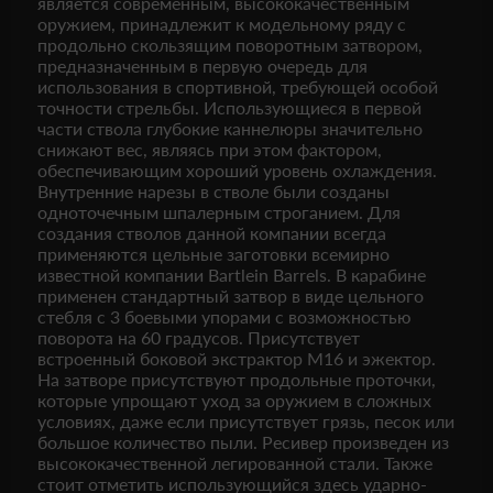
является современным, высококачественным
оружием, принадлежит к модельному ряду с
продольно скользящим поворотным затвором,
предназначенным в первую очередь для
использования в спортивной, требующей особой
точности стрельбы. Использующиеся в первой
части ствола глубокие каннелюры значительно
снижают вес, являясь при этом фактором,
обеспечивающим хороший уровень охлаждения.
Внутренние нарезы в стволе были созданы
одноточечным шпалерным строганием. Для
создания стволов данной компании всегда
применяются цельные заготовки всемирно
известной компании Bartlein Barrels. В карабине
применен стандартный затвор в виде цельного
стебля с 3 боевыми упорами с возможностью
поворота на 60 градусов. Присутствует
встроенный боковой экстрактор М16 и эжектор.
На затворе присутствуют продольные проточки,
которые упрощают уход за оружием в сложных
условиях, даже если присутствует грязь, песок или
большое количество пыли. Ресивер произведен из
высококачественной легированной стали. Также
стоит отметить использующийся здесь ударно-