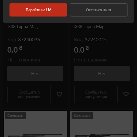
Перейти на UA
Остаться на ru
Карабин Accuracy
Карабин Accuracy
International AX-MC кал.
International AX-MC кал.
.338 Lapua Mag
.338 Lapua Mag
Код
37240036
Код
37240045
₴
₴
0.0
0.0
Нет в наличии
Нет в наличии
Нет
Нет
Сообщить о
Сообщить о
поступлении
поступлении
Самовывоз
Самовывоз