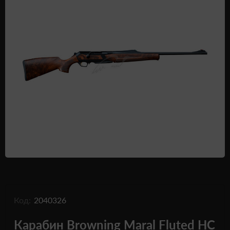
Одежда и обувь
Дроны (БПЛА)
Подарочные Сертификати
Код:
2040326
Карабин Browning Maral Fluted HC