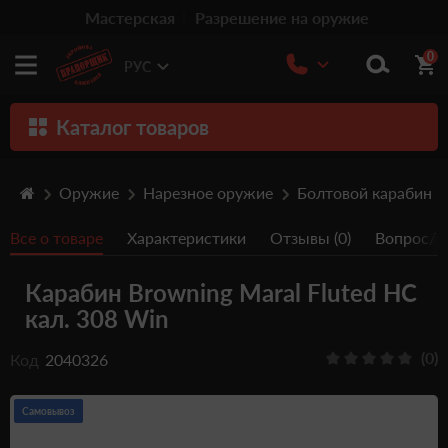
Мастерская
Разрешение на оружие
0
РУС
Каталог товаров
Оружие
Оружие
Нарезное оружие
Болтовой карабин
Патроны
Все о товаре
Характеристики
Отзывы (0)
Вопрос/От
Травматическое оружие
Карабин Browning Maral Fluted HC
Пистолеты
кал. 308 Win
Оптика
(0)
Код
2040326
Тюнинг
Аксессуары
Самовывоз
Релоадинг патронов