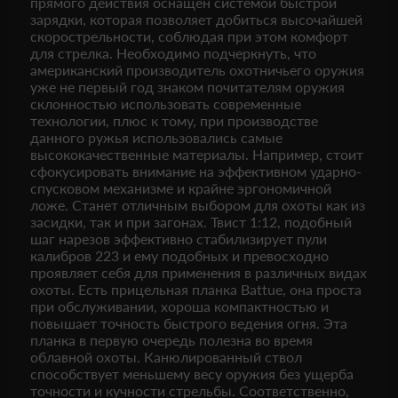
прямого действия оснащен системой быстрой
зарядки, которая позволяет добиться высочайшей
скорострельности, соблюдая при этом комфорт
для стрелка. Необходимо подчеркнуть, что
американский производитель охотничьего оружия
уже не первый год знаком почитателям оружия
склонностью использовать современные
технологии, плюс к тому, при производстве
данного ружья использовались самые
высококачественные материалы. Например, стоит
сфокусировать внимание на эффективном ударно-
спусковом механизме и крайне эргономичной
ложе. Станет отличным выбором для охоты как из
засидки, так и при загонах. Твист 1:12, подобный
шаг нарезов эффективно стабилизирует пули
калибров 223 и ему подобных и превосходно
проявляет себя для применения в различных видах
охоты. Есть прицельная планка Battue, она проста
при обслуживании, хороша компактностью и
повышает точность быстрого ведения огня. Эта
планка в первую очередь полезна во время
облавной охоты. Канюлированный ствол
способствует меньшему весу оружия без ущерба
точности и кучности стрельбы. Соответственно,