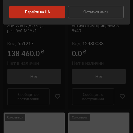
Перейти на UA
Остаться на ru
Карабин Merkel RX.HELIX
Карабин Savage Axis XP
Explorer Semi-Weight кал.
Camo 22" кал. 308 Win с
308 Win (7,62/51) с
оптическим прицелом 3-
резьбой M15x1
9x40
Код
551217
Код
12480033
₴
₴
138 460.0
0.0
Нет в наличии
Нет в наличии
Нет
Нет
Сообщить о
Сообщить о
поступлении
поступлении
Самовывоз
Самовывоз