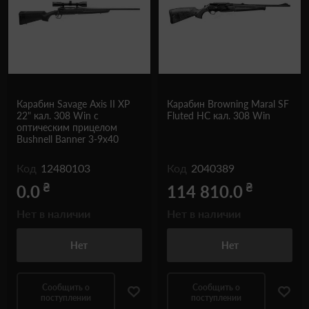
Карабин Savage Axis II XP
Карабин Browning Maral SF
22" кал. 308 Win с
Fluted HC кал. 308 Win
оптическим прицелом
Bushnell Banner 3-9x40
Код
12480103
Код
2040389
₴
₴
0.0
114 810.0
Нет в наличии
Нет в наличии
Нет
Нет
Сообщить о
Сообщить о
поступлении
поступлении