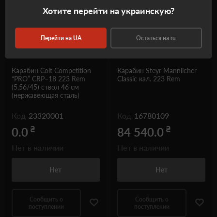
Хотите перейти на украинскую?
Перейти на UA
Остаться на ru
Карабин Colt Competition
Карабин Steyr Mannlicher
“PRO” CRP–18 223 Rem
Classic кал. 223 Rem
(5,56/45) ствол 46 см
(нержавеющая сталь)
Код
23320001
Код
16780109
₴
₴
0.0
84 540.0
Нет в наличии
Нет в наличии
Нет
Нет
Сообщить о
Сообщить о
поступлении
поступлении