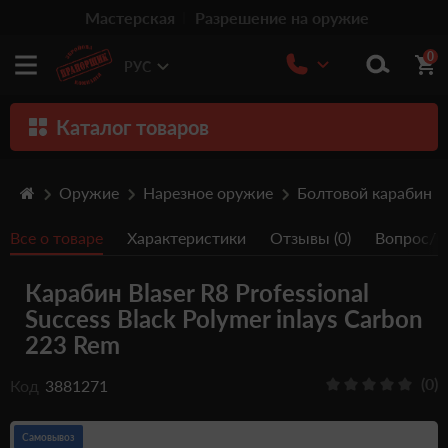
Мастерская
Разрешение на оружие
0
РУС
Каталог товаров
Оружие
Оружие
Нарезное оружие
Болтовой карабин
Патроны
Все о товаре
Характеристики
Отзывы (0)
Вопрос/От
Травматическое оружие
Карабин Blaser R8 Professional
Пистолеты
Success Black Polymer inlays Carbon
Оптика
223 Rem
Тюнинг
(0)
Код
3881271
Аксессуары
Самовывоз
Релоадинг патронов