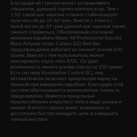
Благодаря ей стрелок может устанавливать
глушитель, дульный тормоз компенсатор. Твист
1:10, такой шаг нарезов отлично стабилизирует
пули массой до 55-62 гран. Вместе с этим и с
пулей весом до 69 гран данный шаг нарезов также
сможет справиться. Обновленный спусковой
механизм карабина Blaser R8 Professional Success
Black Polymer inlays Carbon 223 Rem без
предупреждения работает во момент усилия 650
грамм. Вместе с тем пользователь может
монтировать спуск типа ATZL. Он дает
возможность менять усилие спуска на 250 грамм.
Есть система Illumination Control (iC), она
автоматически включает прицельную марку на
прицеле при взведении карабина. Благодаря этой
системе обеспечивается великолепная точность
прицеливания. Имеются прицельные
приспособления открытого типа в виде целика и
мушки. В итоге стрелок имеет возможность
достаточно быстро находить цель и совершать
точный выстрел.