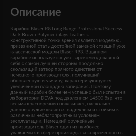
Описание
Карабин Blaser R8 Long Range Professional Success
Dark Brown Polymer inlays Leather с
конструктивной точки зрения является моделью,
призванной стать достойной заменой ставший уже
классической модели Blaser R93. В данном
карабине используется уже зарекомендовавшей
себя с самой лучшей стороны продольно
скользящий затвор прямого действия от
немецкого производителя, получивший
обновленную величину, характеризующуюся
увеличенной площадью запирания. Поэтому
данный карабин более чем успешно был испытан в
лаборатории DEVA под давлением 14500 бар, что
весьма красноречиво показывает, насколько
данное оружие является надежным и стойким к
различным неблагоприятным условиям
эксплуатации. Немецкий оружейный
производитель Blaser один из наиболее
уважаемых в сфере производства современного в