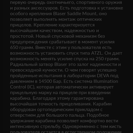
первую очередь охотничьего, спортивного оружия
и разных аксессуаров. Есть подготовка к установке
особого крепления Blaser Saddle Mount, оно
позволяет выполнять монтаж оптических
прицелов. Крепление характеризуется
высочайшим качеством, надежностью и
простотой. Новый спусковой механизм без
предупреждения срабатывает в момент усилия
650 грамм. Вместе с этим у пользователя есть
возможность установить спуск типа ATZL. Он дает
возможность менять усилие спуска на 250 грамм.
Радиальный затвор Blaser это залог надежности и
превосходной кучности. О чем говорят успешно
пройденные испытания в лаборатории DEVA под
давлением в 14500 Бар. Есть система Illumination
Control (iC), которая автоматически активирует
прицельную марку на прицеле при взведении
карабина. Благодаря этому гарантирована
высочайшая точность прицеливания. Карабин
оборудован ортопедическим прикладом с
отверстием для большого пальца. Подобное
удержание карабина позволяет комфортно вести
интенсивную стрельбу. Одновременно с тем кисть
пользователя остается в естественном положении,