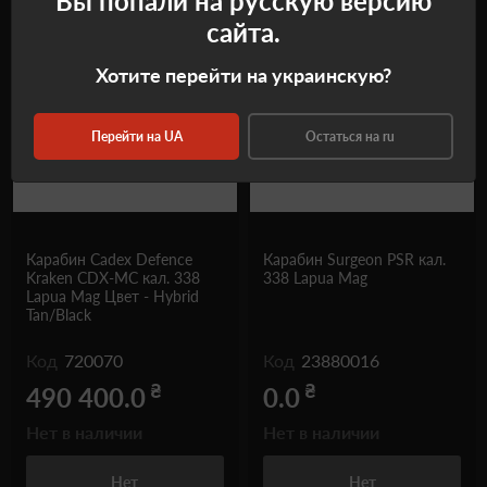
Вы попали на русскую версию
сайта.
Самовывоз
Самовывоз
Хотите перейти на украинскую?
Перейти на UA
Остаться на ru
Карабин Cadex Defence
Карабин Surgeon PSR кал.
Kraken CDX-MC кал. 338
338 Lapua Mag
Lapua Mag Цвет - Hybrid
Tan/Black
Код
720070
Код
23880016
₴
₴
490 400.0
0.0
Нет в наличии
Нет в наличии
Нет
Нет