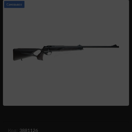
Самовывоз
Одежда и обувь
Дроны (БПЛА)
Подарочные Сертификати
Код:
3881126