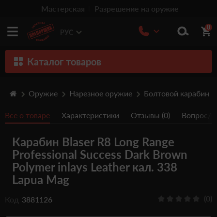
Мастерская
Разрешение на оружие
0
РУС
Каталог товаров
Оружие
Оружие
Нарезное оружие
Болтовой карабин
Патроны
Все о товаре
Характеристики
Отзывы (0)
Вопрос/От
Травматическое оружие
Карабин Blaser R8 Long Range
Пистолеты
Professional Success Dark Brown
Оптика
Polymer inlays Leather кал. 338
Lapua Mag
Тюнинг
Аксессуары
(0)
Код
3881126
Релоадинг патронов