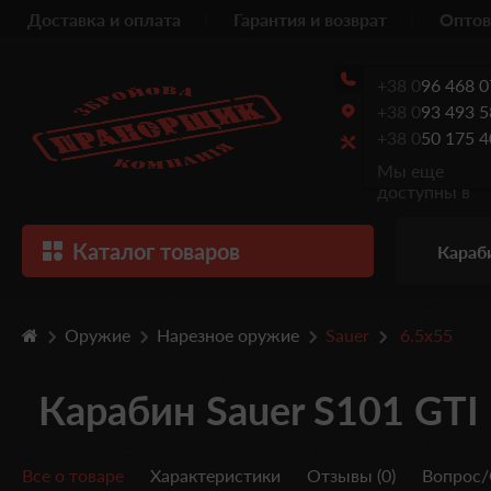
Доставка и оплата
Гарантия и возврат
Оптов
+38 0
96 468 0
+38 0
93 493 5
+38 0
50 175 4
Мы еще
доступны в
Каталог товаров
Караб
Оружие
Нарезное оружие
Sauer
6.5x55
Карабин Sauer S101 GTI 
Все о товаре
Характеристики
Отзывы (0)
Вопрос/