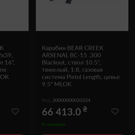
EK
Карабин BEAR CREEK
2x39,
ARSENAL BC-15 .300
л 16",
Blackout, ствол 10.5",
ine
тяжелый, 1:8, газовая
LOK
система Pistol Length, цевье
9.5" MLOK
Код
20000000020224
₴
66 413.0
В наличии