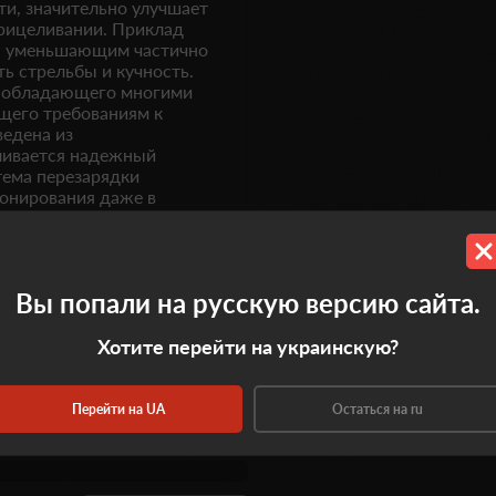
и, значительно улучшает
прицеливании. Приклад
, уменьшающим частично
ть стрельбы и кучность.
, обладающего многими
щего требованиям к
едена из
вливается надежный
тема перезарядки
онирования даже в
ервостепенный фактор
Вы попали на русскую версию сайта.
Хотите перейти на украинскую?
Перейти на UA
Остаться на ru
0.0