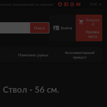
ление разрешения на оружие
РУС
Товаров
0
Поиск
Войти
Корзина
пуста
Коллиматорный
Помповое ружье
прицел
 Ствол - 56 см.