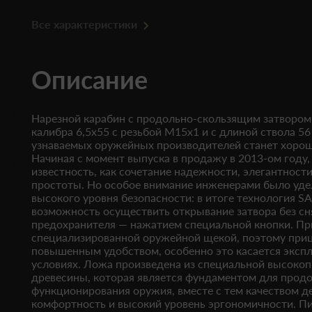
Все характеристики
Описание
Нарезной карабин с продольно-скользящим затвором 
калибра 6,5x55 с резьбой М15х1 и с длиной ствола 56
узнаваемых оружейных производителей станет хоро
Начиная с момент выпуска в продажу в 2013-ом году
известность, как сочетание надежности, элегантност
простоты. Но особое внимание инженерами было уд
высокого уровня безопасности: в итоге технология 
возможность осуществить открывание затвора без сн
предохранителя — нажатием специальной кнопки. Пр
специализированной оружейной щекой, поэтому приц
повышенным удобством, особенно это касается эксп
условиях. Ложа произведена из специальной высоко
древесины, которая является фундаментом для прод
функционирования оружия, вместе с тем качеством д
комфортность и высокий уровень эргономичности. Пи