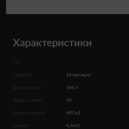
Характеристики
ТТХ
Гарантия
12 месяцев
Длина общая
106,5
Длина ствола
56
Дульная резьба
M15x1
Калибр
6,5x55