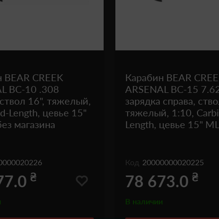
н BEAR CREEK
Карабин BEAR CRE
L BC-10 .308
ARSENAL BC-15 7.6
 ствол 16", тяжелый,
зарядка справа, ство
d-Length, цевье 15"
тяжелый, 1:10, Carb
ез магазина
Length, цевье 15" M
0000020226
Код
20000000020225
₴
₴
77.0
78 673.0
и
В наличии