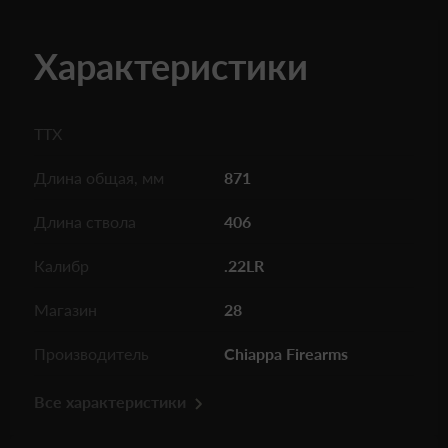
Характеристики
ТТХ
Длина общая, мм
871
Длина ствола
406
Калибр
.22LR
Магазин
28
Производитель
Chiappa Firearms
Все характеристики