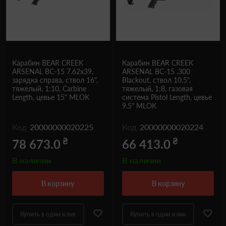
Карабин BEAR CREEK
Карабин BEAR CREEK
ARSENAL BC-15 7.62x39,
ARSENAL BC-15 .300
зарядка справа, ствол 16",
Blackout, ствол 10.5",
тяжелый, 1:10, Carbine
тяжелый, 1:8, газовая
Length, цевье 15" MLOK
система Pistol Length, цевье
9.5" MLOK
Код
20000000020225
Код
20000000020224
₴
₴
78 673.0
66 413.0
В наличии
В наличии
в корзину
в корзину
Купить в один клик
Купить в один клик