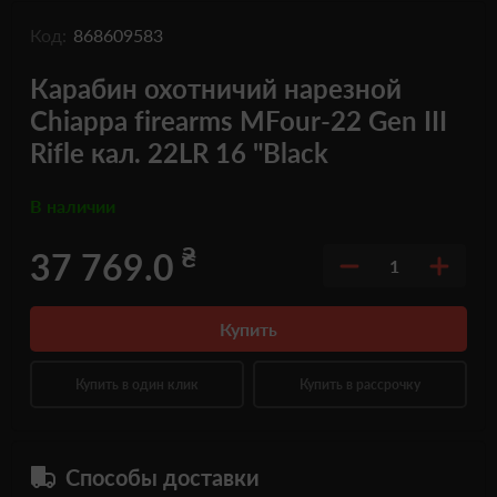
Код:
868609583
Карабин охотничий нарезной
Chiappa firearms MFour-22 Gen III
Rifle кал. 22LR 16 "Black
В наличии
₴
37 769.0
1
Купить
Купить в один клик
Купить в рассрочку
Способы доставки