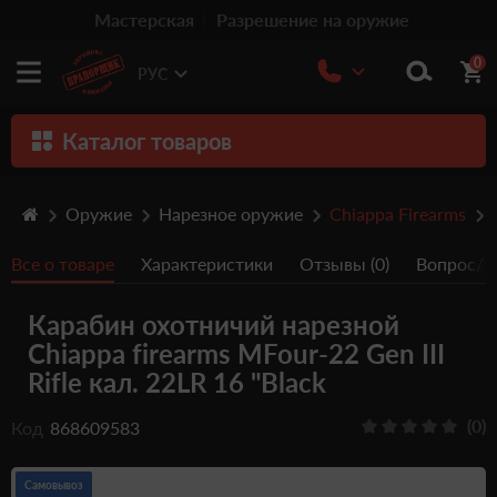
Мастерская
Разрешение на оружие
0
РУС
Каталог товаров
Оружие
Оружие
Нарезное оружие
Chiappa Firearms
Патроны
Все о товаре
Характеристики
Отзывы (0)
Вопрос/От
Травматическое оружие
Карабин охотничий нарезной
Пистолеты
Chiappa firearms MFour-22 Gen III
Оптика
Rifle кал. 22LR 16 "Black
Тюнинг
(0)
Код
868609583
Аксессуары
Самовывоз
Релоадинг патронов