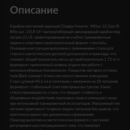
Описание
Карабин охотничий нарезной Chiappa firearms MFour-22 Gen III
Rifle кал. 22LR 16" малокалиберный самозарядный карабин под
патрон 22 LR, ориентированный на учебно-тренировочные
задачи и спортивно-развлекательный формат стрельбы.
Основная конструкция выполнена с применением стали для
ствола и синтетических деталей для рукояти и приклада, что
снижает общий показатель массы до приблизительно 1.72 кг и
формирует приемлемый уровень отдачи при работе с
мелкокалиберным боеприпасом. Покрытие матового оттенка
типа Black снижает блики при искусственном освещении.
Ствол длиной 40.6 см в сочетании с магазином на 28 патронов
формирует стабильный темп повторных выстрелов. Канал
ствола произведён из стали, что придает стойкость к
абразивным воздействиям пороховых газов и уменьшает износ
при интенсивной тренировочной эксплуатации. Магазинный тип
питания гарантирует плавную подачу патронов без рывков, что
критически важно при динамичных упражнениях.
Приклад выполнен в синтетическом формате с системой
регулировки шестипозиционного типа, что помогает