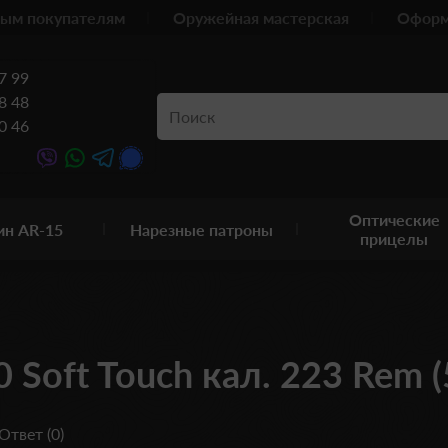
ым покупателям
Оружейная мастерская
Оформ
7 99
8 48
0 46
Оптические
ин AR-15
Нарезные патроны
прицелы
0 Soft Touch кал. 223 Rem 
Ответ (0)