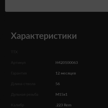
Характеристики
ТТХ
Артикул
H420100063
Гарантия
12 месяцев
Длина ствола
56
Дульная резьба
M15x1
Калибр
.223 Rem