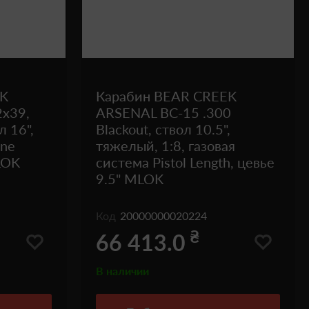
EK
Карабин BEAR CREEK
2x39,
ARSENAL BC-15 .300
л 16",
Blackout, ствол 10.5",
ine
тяжелый, 1:8, газовая
LOK
система Pistol Length, цевье
9.5" MLOK
Код
20000000020224
₴
66 413.0
В наличии