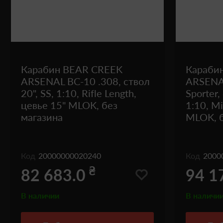
Карабин BEAR CREEK
Караби
ARSENAL BC-10 .308, ствол
ARSENA
20", SS, 1:10, Rifle Length,
Sporter,
цевье 15" MLOK, без
1:10, Mi
магазина
MLOK, б
Код
20000000020240
Код
2000
₴
82 683.0
94 1
В наличии
В наличи