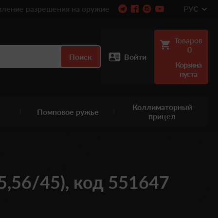
ление разрешения на оружие
РУС
Товаров
0
Поиск
Войти
Корзина
пуста
Коллиматорный
Помповое ружье
прицел
(5,56/45), код 551647