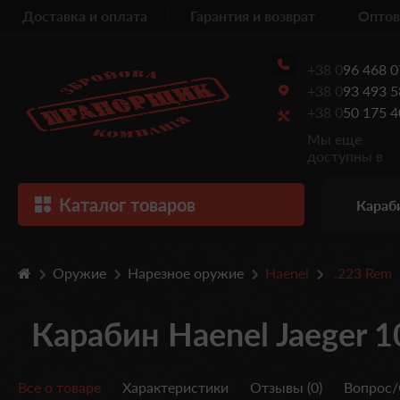
Доставка и оплата
Гарантия и возврат
Оптов
+38 0
96 468 0
+38 0
93 493 5
+38 0
50 175 4
Мы еще
доступны в
Каталог товаров
Караб
Оружие
Нарезное оружие
Haenel
.223 Rem
Карабин Haenel Jaeger 1
Все о товаре
Характеристики
Отзывы (0)
Вопрос/