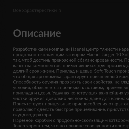
Все характеристики
Описание
Разработчиками компании Haenel центр тяжести наре
продольно-скользящим затвором Haenel Jaeger 10 So
так, чтоб достичь прекрасной сбалансированности. П
качества компонентов, применявшихся для производс
долгий срок жизни. Приклад и цевье Soft Touch прои
что общая эргономика гарантирует повышенный комф
Способность оружия проявлять свои свойства, не гл
условия, объясняется прочным пластиком, применяв
приклада и цевья. Удачная конструкция важнейших уз
чистки оружия довольно несложна даже для начинаю
Присутствуют прицельные приспособления открытого
позволяют сделать быстрое прицеливание, присутств
саундмодератора.
Нарезной карабин с продольно-скользящим затвором H
Touch хорош тем, что по причине совокупности конст