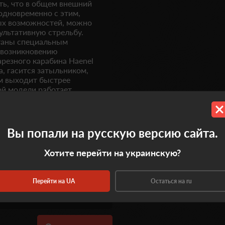
ть, что в общем внешний
одновременно с этим,
ых возможностей, можно
ультативную стрельбу.
таны специальным
возникновению
арезного карабина Haenel
а, гасится затыльником,
ем выходит быстрее
ой модели работает
Вы попали на русскую версию сайта.
Хотите перейти на украинскую?
Перейти на UA
Остаться на ru
0.0