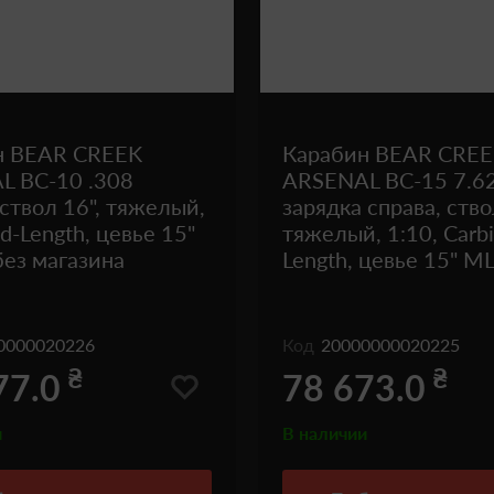
н BEAR CREEK
Карабин BEAR CRE
L BC-10 .308
ARSENAL BC-15 7.6
 ствол 16", тяжелый,
зарядка справа, ство
d-Length, цевье 15"
тяжелый, 1:10, Carb
ез магазина
Length, цевье 15" M
0000020226
Код
20000000020225
₴
₴
77.0
78 673.0
и
В наличии